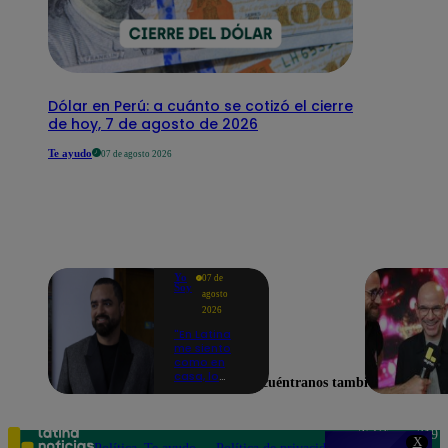
Dólar en Perú: a cuánto se cotizó el cierre
de hoy, 7 de agosto de 2026
Te ayudo
07 de agosto 2026
Yo
07 de
Soy
agosto
2026
"En Latina
me siento
como en
casa, lo
Encuéntranos también en
extrañaba":
Franco
Cabrera
emocionado
Teléfono: 219
X
por estreno