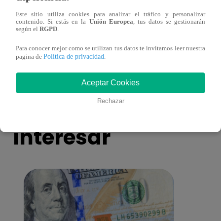
Este sitio utiliza cookies para analizar el tráfico y personalizar
Muere exparticipante de La Voz Colombia
Canta
contenido. Si estás en la
Unión Europea
, tus datos se gestionarán
según el
RGPD
.
tras denunciar negligencia médica
lo qu
de ‘L
Para conocer mejor como se utilizan tus datos te invitamos leer nuestra
Política de privacidad
pagina de
.
Aceptar Cookies
También te puede
Rechazar
interesar