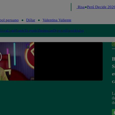
Lo último
Me Caigo de Risa
Perú Decide 2026
bol peruano
Dólar
Valentina Valiente
lítica
Lima
Mundo
Te ayudo
Tendencias
Deportes
Espectáculos
B
S
e
c
L
d
d