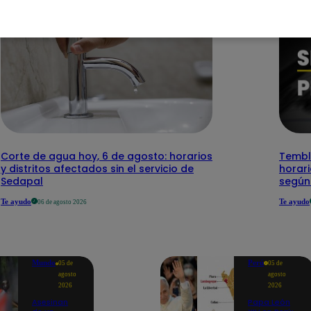
Corte de agua hoy, 6 de agosto: horarios
Temblo
y distritos afectados sin el servicio de
horari
Sedapal
según
Te ayudo
Te ayudo
06 de agosto 2026
Mundo
Perú
05 de
05 de
agosto
agosto
2026
2026
Asesinan
Papa León