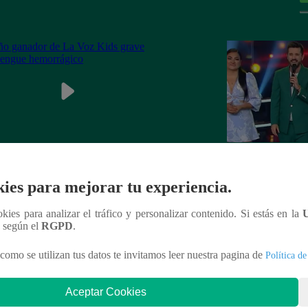
ganador de La Voz Kids grave con
La Voz Perú – Sáb
ies para mejorar tu experiencia.
ue hemorrágico
2023 – Programa 
ookies para analizar el tráfico y personalizar contenido. Si estás en la
n según el
RGPD
.
como se utilizan tus datos te invitamos leer nuestra pagina de
Política de
nteresar
Aceptar Cookies