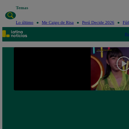
Temas
Lo último
Me Caigo de Risa
Perú Decide 2026
Fút
Po