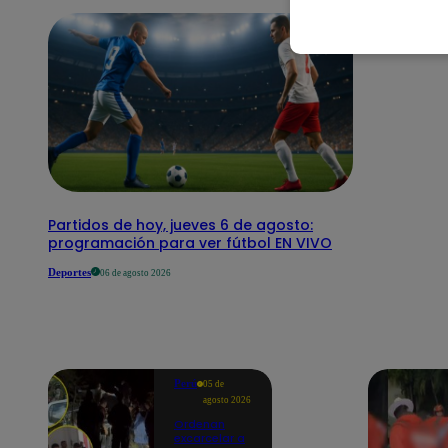
Partidos de hoy, jueves 6 de agosto:
programación para ver fútbol EN VIVO
Deportes
06 de agosto 2026
Perú
05 de
agosto 2026
Ordenan
excarcelar a