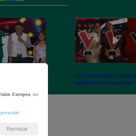
ado 18 de marzo del
“La Voz Perú 2023”: Luis Manu
completo
ganador de la sexta temporada
Unión Europea
, tus
.
 privacidad
Rechazar