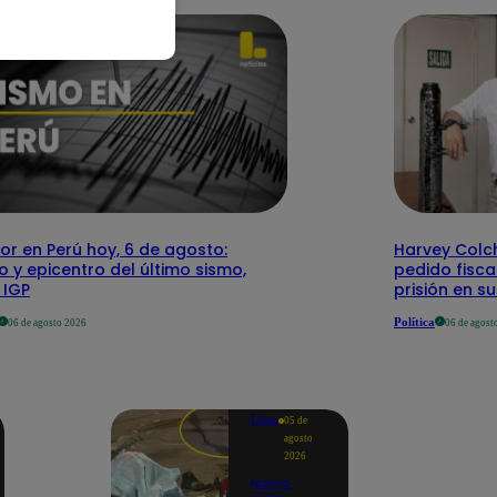
r en Perú hoy, 6 de agosto:
Harvey Colc
o y epicentro del último sismo,
pedido fisca
 IGP
prisión en s
Política
06 de agosto 2026
06 de agost
Lima
05 de
agosto
2026
Nuevo