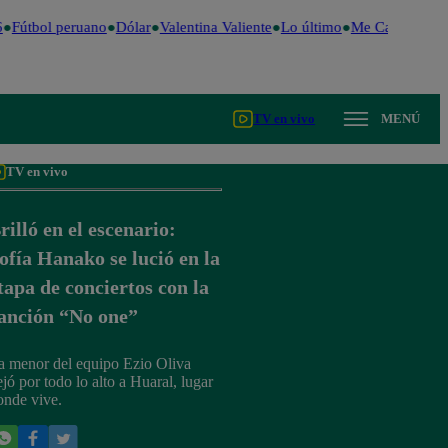
Fútbol peruano
Dólar
Valentina Valiente
Lo último
Me Caigo de Ri
TV en vivo
MENÚ
TV en vivo
rilló en el escenario:
ofía Hanako se lució en la
tapa de conciertos con la
anción “No one”
a menor del equipo Ezio Oliva
ejó por todo lo alto a Huaral, lugar
onde vive.