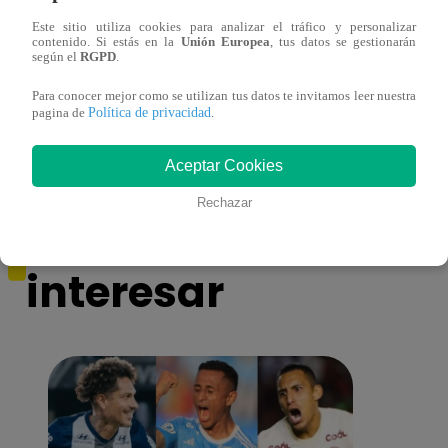
Este sitio utiliza cookies para analizar el tráfico y personalizar
contenido. Si estás en la
Unión Europea
, tus datos se gestionarán
Muere exparticipante de La Voz Colombia
Canta
según el
RGPD
.
tras denunciar negligencia médica
lo qu
Para conocer mejor como se utilizan tus datos te invitamos leer nuestra
de ‘L
Política de privacidad
pagina de
.
Aceptar Cookies
Rechazar
También te puede
interesar