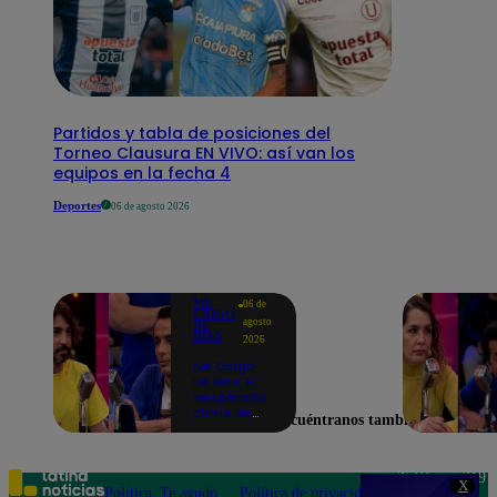
Partidos y tabla de posiciones del
Torneo Clausura EN VIVO: así van los
equipos en la fecha 4
Deportes
06 de agosto 2026
ME
06 de
CAIGO
agosto
DE
RISA
2026
Me Caigo
De Risa: El
inesperado
chiste de
Encuéntranos también en
tres actos
de Manuel
Gold que
hizo
Teléfono: 219
X
explotar a
Política
Te ayudo
Política de privacidad
1000