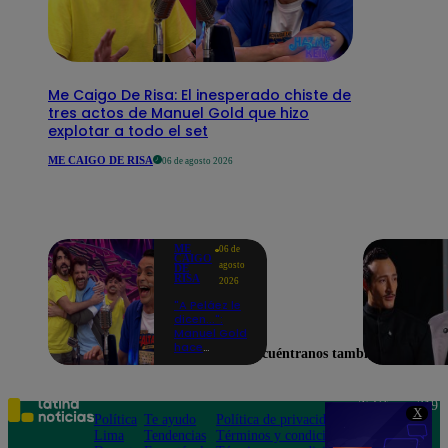
Me Caigo De Risa: El inesperado chiste de
tres actos de Manuel Gold que hizo
explotar a todo el set
ME CAIGO DE RISA
06 de agosto 2026
ME
06 de
CAIGO
agosto
DE
RISA
2026
"A Peláez le
dicen...":
Manuel Gold
hace
Encuéntranos también en
explotar de
risa a Julio
Díaz antes
de contar el
Teléfono: 219
X
chiste
Política
Te ayudo
Política de privacidad
1000
Lima
Tendencias
Términos y condiciones
Av. San