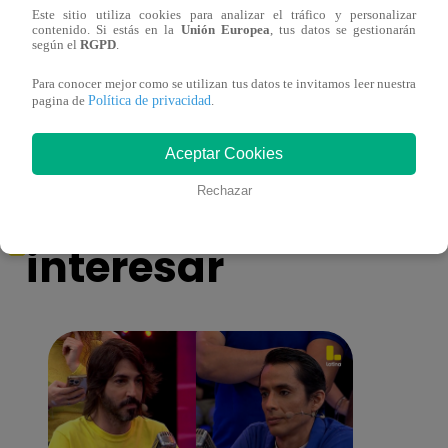
Este sitio utiliza cookies para analizar el tráfico y personalizar
contenido. Si estás en la
Unión Europea
, tus datos se gestionarán
Cantante Jaime Carmona asesinado: todo
Grupo
según el
RGPD
.
lo que sabe de la muerte del exparticipante
de fa
de ‘La Voz Perú’
Para conocer mejor como se utilizan tus datos te invitamos leer nuestra
Política de privacidad
pagina de
.
Aceptar Cookies
También te puede
Rechazar
interesar