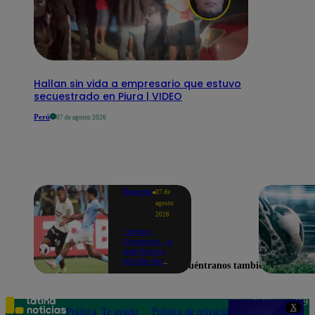
Hallan sin vida a empresario que estuvo
secuestrado en Piura | VIDEO
Perú
07 de agosto 2026
Deportes
07 de
agosto
2026
Torneo
Clausura: ¿A
qué hora y
dónde ver
Encuéntranos también en
Universitario
vs. Sporting
Cristal por la
fecha 4?
Teléfono: 219
X
Política
Te ayudo
Política de privacidad
1000