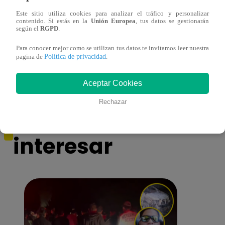
Este sitio utiliza cookies para analizar el tráfico y personalizar
contenido. Si estás en la
Unión Europea
, tus datos se gestionarán
según el
RGPD
.
Muere exparticipante de La Voz Colombia
Niño 
Para conocer mejor como se utilizan tus datos te invitamos leer nuestra
tras denunciar negligencia médica
deng
Política de privacidad
pagina de
.
Aceptar Cookies
Rechazar
También te puede
interesar