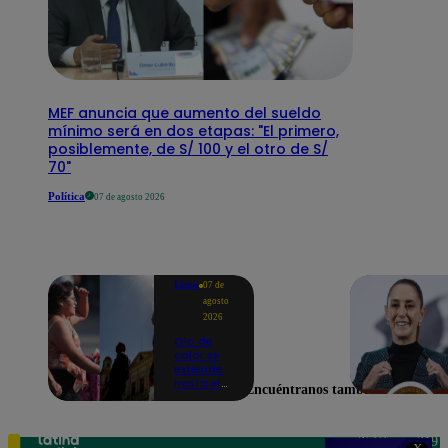
MEF anuncia que aumento del sueldo
mínimo será en dos etapas: "El primero,
posiblemente, de S/ 100 y el otro de S/
70"
Política
07 de agosto 2026
Lima
07 de
agosto
2026
Ola de
calor se
extiende
hasta el
Encuéntranos también en
lunes 10
de
agosto en
Lima y
Teléfono: 219