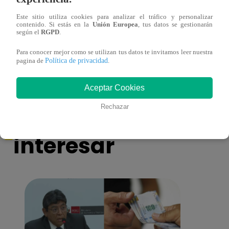
Este sitio utiliza cookies para analizar el tráfico y personalizar
contenido. Si estás en la
Unión Europea
, tus datos se gestionarán
Muere exparticipante de La Voz Colombia
Canta
según el
RGPD
.
tras denunciar negligencia médica
lo qu
de ‘L
Para conocer mejor como se utilizan tus datos te invitamos leer nuestra
Política de privacidad
pagina de
.
Aceptar Cookies
También te puede
Rechazar
interesar