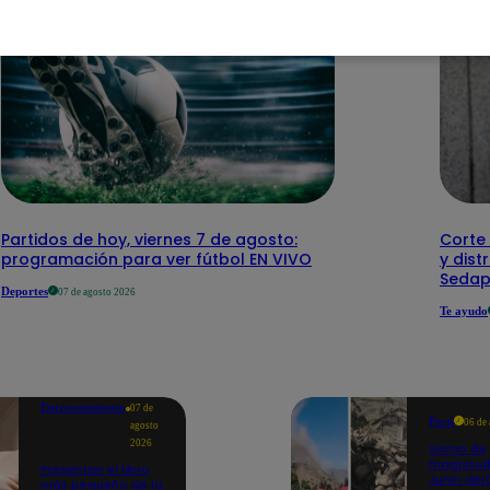
Partidos de hoy, viernes 7 de agosto:
Corte 
programación para ver fútbol EN VIVO
y dist
Sedap
Deportes
07 de agosto 2026
Te ayudo
Entretenimiento
07 de
Perú
06 de
agosto
2026
Sismo de
magnitud
Presentan el libro
Junín dej
más pequeño de la