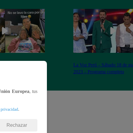
n Yaipén cumple sueño
La Voz Perú – Sábado 18 de ma
años
2023 – Programa completo
Unión Europea
, tus
.
 privacidad
Rechazar