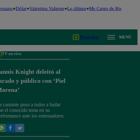
ruano
Dólar
Valentina Valiente
Lo último
Me Caigo de Risa
Perú De
TV en vivo
MENÚ
TV en vivo
annis Knight deleitó al
urado y público con ‘Piel
orena’
a cantante puso a todos a bailar
on el conocido tema en su
erformance ante los entrenadores.