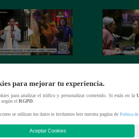
nte Jaime Carmona asesinado: todo
Grupo 5: Christia
e sabe de la muerte del exparticipante
de fanática de 92 
a Voz Perú’
ies para mejorar tu experiencia.
ookies para analizar el tráfico y personalizar contenido. Si estás en la
n según el
RGPD
.
como se utilizan tus datos te invitamos leer nuestra pagina de
Política de
nteresar
Aceptar Cookies