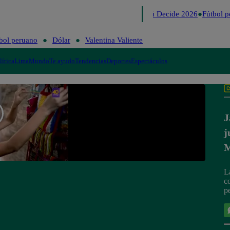
Lo último
Me Caigo de Risa
Perú Decide 2026
Fútbol pe
bol peruano
Dólar
Valentina Valiente
lítica
Lima
Mundo
Te ayudo
Tendencias
Deportes
Espectáculos
J
j
M
L
c
p