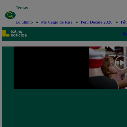
Temas
Lo último
Me Caigo de Risa
Perú Decide 2026
Fút
Po