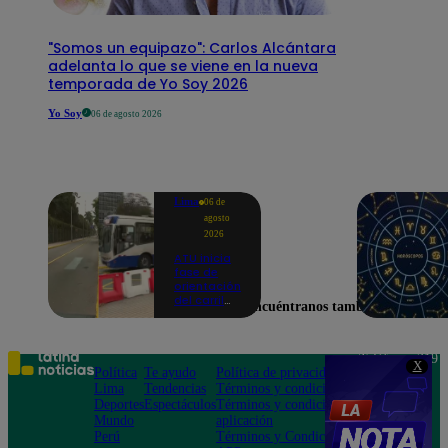
"Somos un equipazo": Carlos Alcántara
adelanta lo que se viene en la nueva
temporada de Yo Soy 2026
Yo Soy
06 de agosto 2026
Lima
06 de
agosto
2026
ATU inicia
fase de
orientación
del carril
Encuéntranos también en
exclusivo
para el
Corredor
Azul en la
Teléfono: 219
X
av.
Política
Te ayudo
Política de privacidad
1000
Arequipa |
Lima
Tendencias
Términos y condiciones
Av. San
VIDEO
Deportes
Espectáculos
Términos y condiciones
Felipe 968
Mundo
aplicación
Jesús María
Perú
Términos y Condiciones