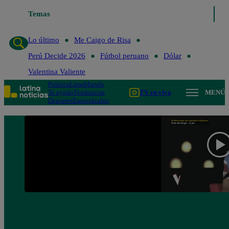
Temas
Lo último
Me Caigo de Risa
Perú Decide 
Lo último
Me Caigo de Risa
Perú Decide 2026
Fútbol peruano
Dólar
Valentina Valiente
Política
Lima
Mundo
Te ayudo
Tendencias
TV en vivo
MENÚ
Deportes
Espectáculos