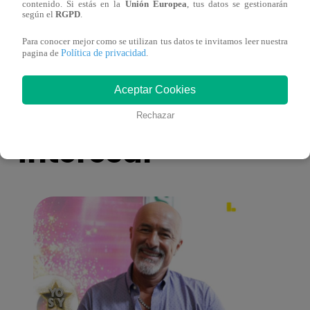
infarto y doble clasificación histórica!
REACT
contenido. Si estás en la
Unión Europea
, tus datos se gestionarán
según el
RGPD
.
Para conocer mejor como se utilizan tus datos te invitamos leer nuestra
Política de privacidad
pagina de
.
Aceptar Cookies
También te puede
Rechazar
interesar