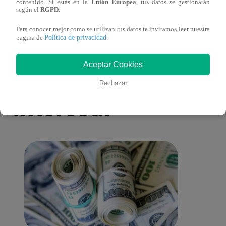
La Voz Senior – Miércoles 19 de Octubre
Otoni
contenido. Si estás en la
Unión Europea
, tus datos se gestionarán
según el
RGPD
.
del 2022 – Programa completo
canta
Para conocer mejor como se utilizan tus datos te invitamos leer nuestra
Política de privacidad
pagina de
.
Aceptar Cookies
También te puede
Rechazar
interesar