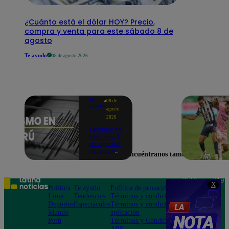
¿Cuánto está el dólar HOY? Precio,
compra y venta para este sábado 8 de
agosto
Te ayudo
08 de agosto 2026
Te
08 de
ayudo
agosto
2026
Temblor en
Perú hoy, 8
de agosto:
horario y
Encuéntranos también en
epicentro
del último
sismo,
según IGP
Teléfono: 219
X
Política
Te ayudo
Política de privacidad
1000
Lima
Tendencias
Términos y condiciones
Av. San
Deportes
Espectáculos
Términos y condiciones
Felipe 968
Mundo
aplicación
Jesús María
Perú
Términos y Condiciones
APP