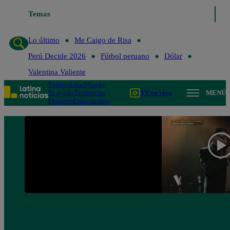
Lo último
Temas
Me Caigo de Risa
Perú Decide 2026
Fútbol peruano
Lo último
Me Caigo de Risa
Perú Decide 2026
Fútbol peruano
Dólar
Valentina Valiente
Política
Lima
Mundo
Te ayudo
Tendencias
TV en vivo
MENÚ
Deportes
Espectáculos