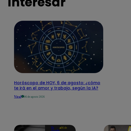
interesar
Horóscopo de HOY, 6 de agosto: ¿cómo
te irá en el amor y trabajo, según la IA?
Viral
06 de agosto 2026
Te
06 de
ayudo