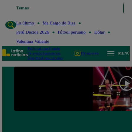
Temas
Lo último
Me Caigo de R
Lo último
Me Caigo de Risa
Perú Decide 2026
Fútbol peruano
Dólar
Valentina Valiente
Política
Lima
Mundo
Te ayudo
Tendencias
TV en vivo
MENÚ
Deportes
Espectáculos