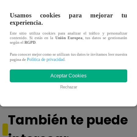
Usamos cookies para mejorar tu
experiencia.
Este sitio utiliza cookies para analizar el tráfico y personalizar
contenido. Si estás en la
Unión Europea
, tus datos se gestionarán
según el
RGPD
.
Para conocer mejor como se utilizan tus datos te invitamos leer nuestra
Política de privacidad
pagina de
.
Niño ganador de La Voz Kids grave con
Eva A
dengue hemorrágico
escen
Aceptar Cookies
Rechazar
También te puede