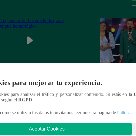
ganador de La Voz Kids grave con
La Voz Perú – Sáb
ies para mejorar tu experiencia.
ue hemorrágico
2023 – Programa 
ookies para analizar el tráfico y personalizar contenido. Si estás en la
n según el
RGPD
.
como se utilizan tus datos te invitamos leer nuestra pagina de
Política de
nteresar
Aceptar Cookies