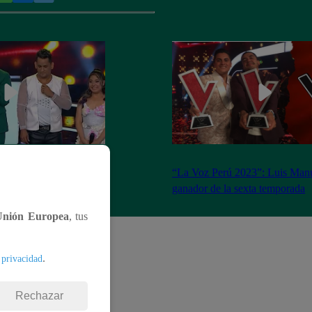
ado 18 de marzo del
“La Voz Perú 2023”: Luis Manu
completo
ganador de la sexta temporada
Unión Europea
, tus
.
 privacidad
Rechazar