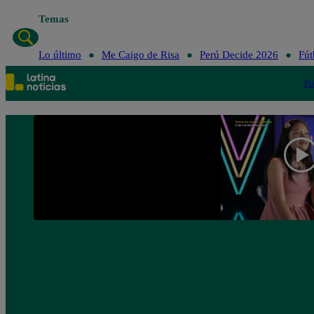
Temas
Lo último
Me Caigo de Risa
Perú De
Lo último
Me Caigo de Risa
Perú Decide 2026
Fút
Po