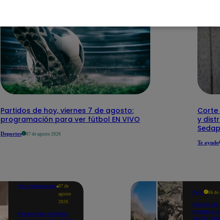
Partidos de hoy, viernes 7 de agosto:
Corte 
programación para ver fútbol EN VIVO
y dist
Sedap
Deportes
07 de agosto 2026
Te ayudo
Entretenimiento
07 de
Perú
06 de
agosto
2026
Sismo de
magnitud
Presentan el libro
Junín dej