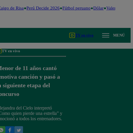
igo de Risa
Perú Decide 2026
Fútbol peruano
Dólar
Valentina Valie
TV en vivo
MENÚ
TV en vivo
enor de 11 años cantó
motiva canción y pasó a
a siguiente etapa del
oncurso
lejandra del Cielo interpretó
Como quien pierde una estrella” y
mocionó a todos los entrenadores.