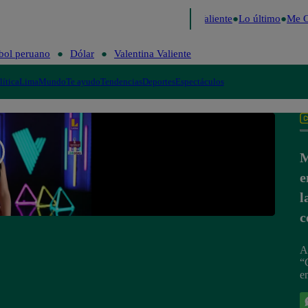
cide 2026
Fútbol peruano
Dólar
Valentina Valiente
Lo último
Me Ca
bol peruano
Dólar
Valentina Valiente
lítica
Lima
Mundo
Te ayudo
Tendencias
Deportes
Espectáculos
M
e
l
c
A
“
e