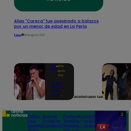
Alias "Careca" fue asesinado a balazos
por un menor de edad en La Perla
Lima
09 de agosto 2026
Yo
08 de
Soy
agosto
2026
Yo Soy
2026 EN
VIVO:
Favio
Encuéntranos también en
Enríquez
sorprende
como
Ricky
Teléfono: 219
X
Martin y
Política
Te ayudo
Política de privacidad
1000
pone a
Lima
Tendencias
Términos y condiciones
Av. San
bailar a
Deportes
Espectáculos
Términos y condiciones
Felipe 968
todos en
Mundo
aplicación
Jesús María