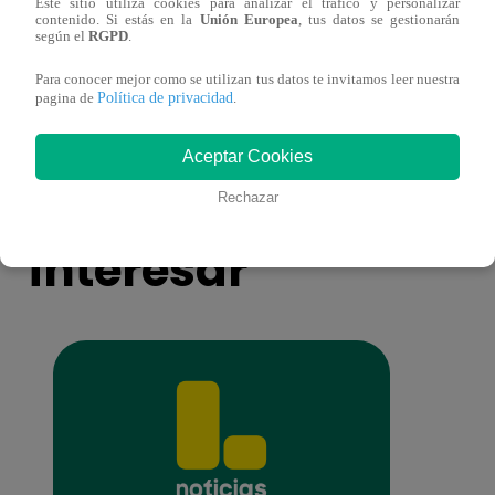
Este sitio utiliza cookies para analizar el tráfico y personalizar
contenido. Si estás en la
Unión Europea
, tus datos se gestionarán
Muere exparticipante de La Voz Colombia
Niño 
según el
RGPD
.
tras denunciar negligencia médica
deng
Para conocer mejor como se utilizan tus datos te invitamos leer nuestra
Política de privacidad
pagina de
.
Aceptar Cookies
También te puede
Rechazar
interesar