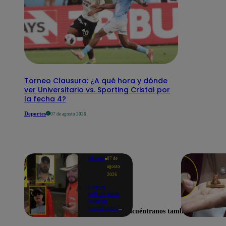
Torneo Clausura: ¿A qué hora y dónde
ver Universitario vs. Sporting Cristal por
la fecha 4?
Deportes
07 de agosto 2026
Mundo
07 de
agosto
2026
Nueve
influencers
fueron
asesinados
Encuéntranos también en
por la
guerra