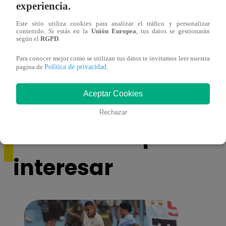
experiencia.
Este sitio utiliza cookies para analizar el tráfico y personalizar
contenido. Si estás en la
Unión Europea
, tus datos se gestionarán
según el
RGPD
.
Muere exparticipante de La Voz Colombia
¡Mile
Para conocer mejor como se utilizan tus datos te invitamos leer nuestra
tras denunciar negligencia médica
Canta
Política de privacidad
pagina de
.
Award
Aceptar Cookies
Rechazar
También te puede
interesar