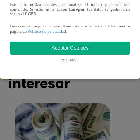
Este sitio utiliza cookies para analizar el tráfico y personalizar
contenido. Si estás en la
Unión Europea
, tus datos se gestionarán
Cantante Jaime Carmona asesinado: todo
Grupo
según el
RGPD
.
lo que sabe de la muerte del exparticipante
de fa
de ‘La Voz Perú’
Para conocer mejor como se utilizan tus datos te invitamos leer nuestra
Política de privacidad
pagina de
.
Aceptar Cookies
También te puede
Rechazar
interesar