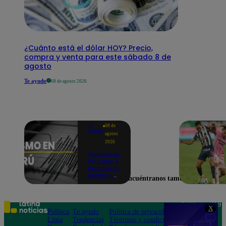
¿Cuánto está el dólar HOY? Precio,
compra y venta para este sábado 8 de
agosto
Te ayudo
08 de agosto 2026
Te
08 de
ayudo
agosto
2026
Temblor en
Perú hoy, 8
de agosto:
horario y
Encuéntranos también en
epicentro
del último
sismo,
según IGP
Teléfono: 219
X
Política
Te ayudo
Política de privacidad
1000
Lima
Tendencias
Términos y condiciones
Av. San