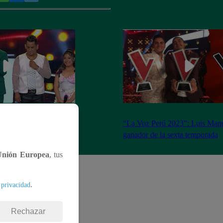
ado 18 de marzo del
“La Voz Perú 2023”: Luis Manu
completo
ganador de la sexta temporada
Unión Europea
, tus
.
 privacidad
Rechazar