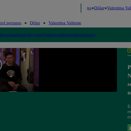
aigo de Risa
Perú Decide 2026
Fútbol peruano
Dólar
Valentina Vali
bol peruano
Dólar
Valentina Valiente
lítica
Lima
Mundo
Te ayudo
Tendencias
Deportes
Espectáculos
P
N
s
n
E
e
e