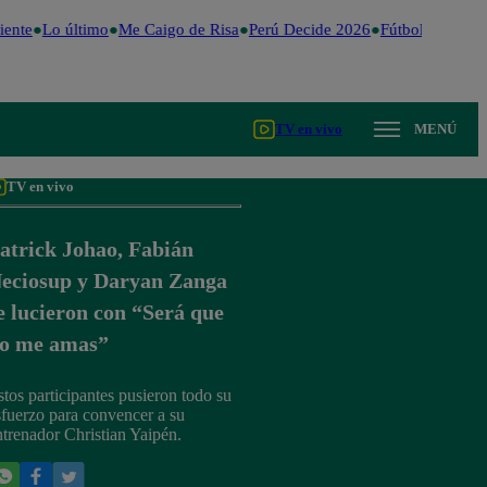
ente
Lo último
Me Caigo de Risa
Perú Decide 2026
Fútbol peruano
TV en vivo
MENÚ
TV en vivo
atrick Johao, Fabián
eciosup y Daryan Zanga
e lucieron con “Será que
o me amas”
stos participantes pusieron todo su
sfuerzo para convencer a su
ntrenador Christian Yaipén.