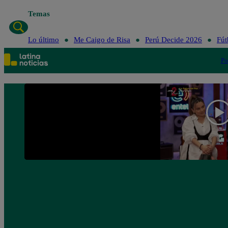
Temas
Lo último
Me C
Lo último
Me Caigo de Risa
Perú Decide 2026
Fút
Po