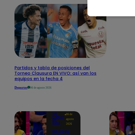
Partidos y tabla de posiciones del
Torneo Clausura EN VIVO: así van los
equipos en la fecha 4
Deportes
06 de agosto 2026
ME
06 de
CAIGO
agosto
DE
RISA
2026
Me Caigo