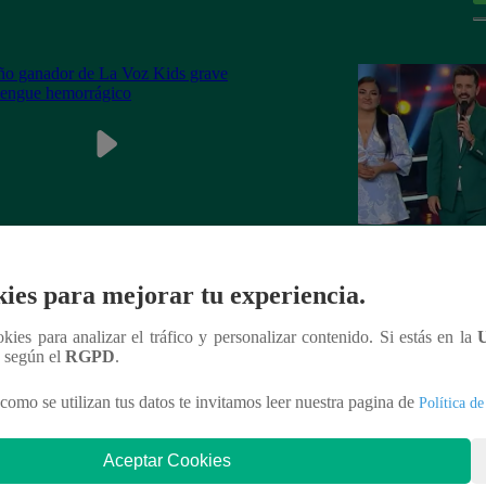
ganador de La Voz Kids grave con
La Voz Perú – Sáb
ies para mejorar tu experiencia.
ue hemorrágico
2023 – Programa 
ookies para analizar el tráfico y personalizar contenido. Si estás en la
n según el
RGPD
.
como se utilizan tus datos te invitamos leer nuestra pagina de
Política de
nteresar
Aceptar Cookies