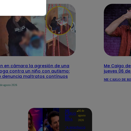
n en cámara la agresión de una
Me Caigo de 
loga contra un niño con autismo:
jueves 06 d
 denuncia maltratos contínuos
ME CAIGO DE RI
 de agosto 2026
ME
06 de
CAIGO
agosto
DE
RISA
2026
"A Machuca