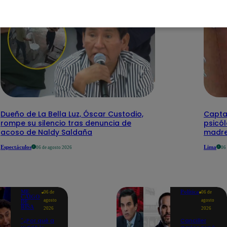
Dueño de La Bella Luz, Óscar Custodio,
Capta
rompe su silencio tras denuncia de
psicó
acoso de Naldy Saldaña
madre
Espectáculos
Lima
06 de agosto 2026
06
ME
Política
06 de
06 de
CAIGO
agosto
agosto
DE
RISA
2026
2026
"¿Por qué a
Canciller