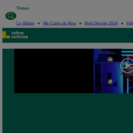
Temas
Lo último
Me Caigo de Risa
Perú Decide 2026
Fút
Po