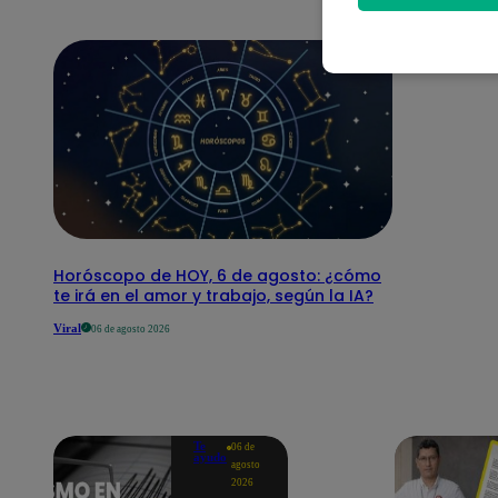
Horóscopo de HOY, 6 de agosto: ¿cómo
te irá en el amor y trabajo, según la IA?
Viral
06 de agosto 2026
Te
06 de
ayudo
agosto
2026