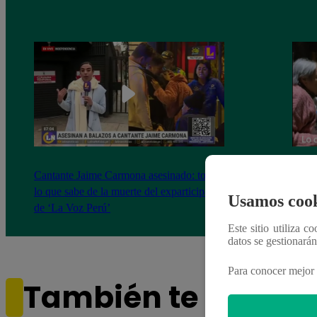
Cantante Jaime Carmona asesinado: todo
Grupo
lo que sabe de la muerte del exparticipante
de fa
Usamos cook
de ‘La Voz Perú’
Este sitio utiliza c
datos se gestionará
Para conocer mejor 
También te puede i