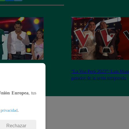
ado 18 de marzo del
“La Voz Perú 2023”: Luis Manu
completo
ganador de la sexta temporada
Unión Europea
, tus
.
 privacidad
Rechazar