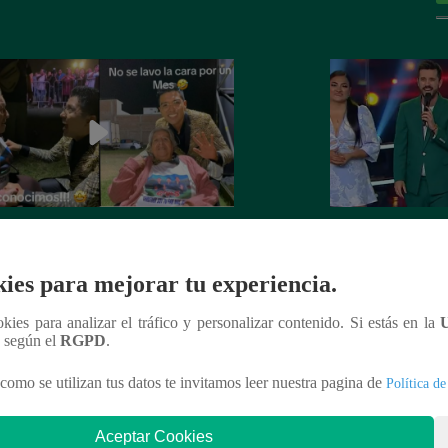
 5: Christian Yaipén cumple sueño
La Voz Perú – Sáb
nática de 92 años
2023 – Programa 
ies para mejorar tu experiencia.
ookies para analizar el tráfico y personalizar contenido. Si estás en la
n según el
RGPD
.
como se utilizan tus datos te invitamos leer nuestra pagina de
Política de
nteresar
Aceptar Cookies