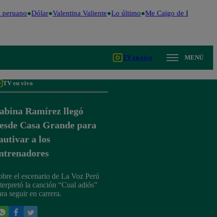
 peruano
Dólar
Valentina Valiente
Lo último
Me Caigo de Risa
Perú
TV en vivo
MENÚ
TV en vivo
abina Ramírez llegó
esde Casa Grande para
autivar a los
ntrenadores
obre el escenario de La Voz Perú
nterpretó la canción “Cual adiós”
ara seguir en carrera.