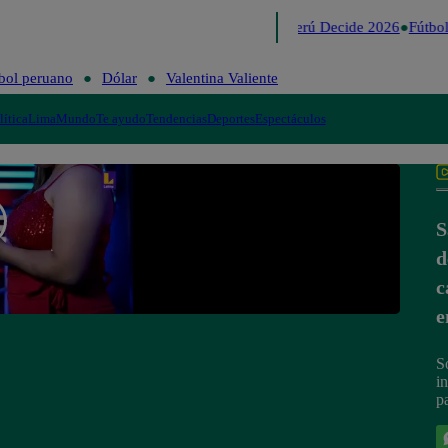
Lo último
Me Caigo de Risa
Perú Decide 2026
Fútbol
bol peruano
Dólar
Valentina Valiente
lítica
Lima
Mundo
Te ayudo
Tendencias
Deportes
Espectáculos
S
d
c
e
S
i
p