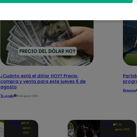
¿Cuánto está el dólar HOY? Precio,
Partid
compra y venta para este jueves 6 de
progr
agosto
Deportes
Te ayudo
06 de agosto 2026
Política
06 de
Perú
05 de
agosto
agosto 2026
2026
Ordenan