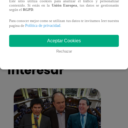
Este sitio utiliza cookies para analizar el tráfico y personalizar
Madre e hija mueren en caída de miniván
Madre
contenido. Si estás en la
Unión Europea
, tus datos se gestionarán
al río Rímac
plena
según el
RGPD
.
Para conocer mejor como se utilizan tus datos te invitamos leer nuestra
Política de privacidad
pagina de
.
Aceptar Cookies
También te puede
Rechazar
interesar