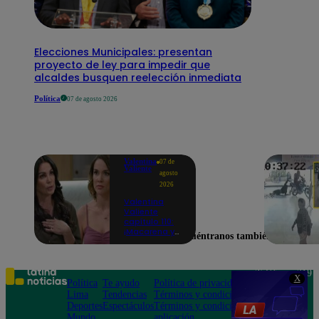
Elecciones Municipales: presentan
proyecto de ley para impedir que
alcaldes busquen reelección inmediata
Política
07 de agosto 2026
Valentina
07 de
Valiente
agosto
2026
Valentina
Valiente
capítulo 110:
¡Macarena ya
Encuéntranos también en
no quiere
involucrarse
en la
extorsión
Teléfono: 219
X
contra Frida y
Política
Te ayudo
Política de privacidad
1000
Rodrigo!
Lima
Tendencias
Términos y condiciones
Av. San
Deportes
Espectáculos
Términos y condiciones
Felipe 968
Mundo
aplicación
Jesús María