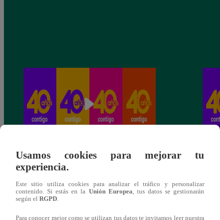
Usamos cookies para mejorar tu
Latina 40 Años Contigo – Domingo 19 de
Lati
experiencia.
marzo – Capítulo 8
marzo
Este sitio utiliza cookies para analizar el tráfico y personalizar
contenido. Si estás en la
Unión Europea
, tus datos se gestionarán
según el
RGPD
.
Para conocer mejor como se utilizan tus datos te invitamos leer nuestra