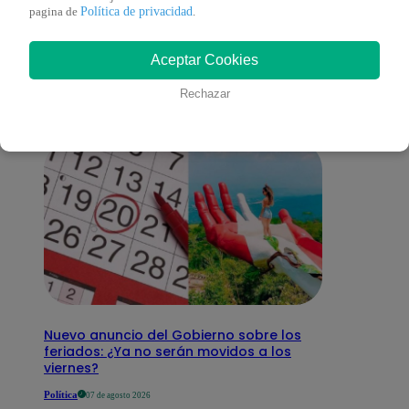
También te puede
Política de privacidad
pagina de
.
Aceptar Cookies
interesar
Rechazar
Nuevo anuncio del Gobierno sobre los
feriados: ¿Ya no serán movidos a los
viernes?
Política
07 de agosto 2026