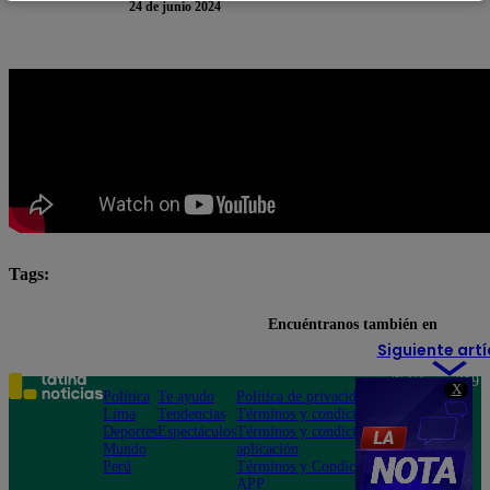
24 de junio 2024
Tags:
destacada minuto
Latina Deportes
Encuéntranos también en
Siguiente artí
Teléfono: 219
X
Política
Te ayudo
Política de privacidad
1000
Lima
Tendencias
Términos y condiciones
Av. San
Deportes
Espectáculos
Términos y condiciones
Felipe 968
Mundo
aplicación
Jesús María
Perú
Términos y Condiciones
APP