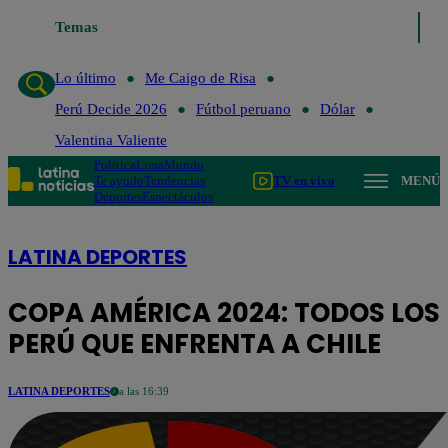
go de Risa
Temas
Perú Decide 2026
Fútbol peruano
Dólar
Valentina Valien
Lo último
Me Caigo de Risa
Perú Decide 2026
Fútbol peruano
Dólar
Valentina Valiente
Política
Lima
Mundo
Te ayudo
Tendencias
TV en vivo
MENÚ
Deportes
Espectáculos
LATINA DEPORTES
COPA AMÉRICA 2024: TODOS LOS D
PERÚ QUE ENFRENTA A CHILE
LATINA DEPORTES
a las 16:39