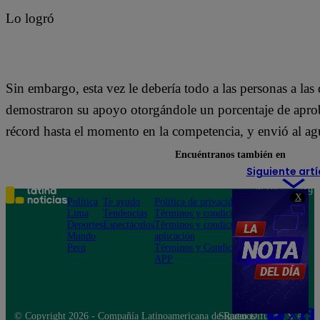
Lo logró
Sin embargo, esta vez le debería todo a las personas a las 
demostraron su apoyo otorgándole un porcentaje de apr
récord hasta el momento en la competencia, y envió al a
Encuéntranos también en
Siguiente artí
Teléfono: 219
X
Política
Te ayudo
Política de privacidad
1000
Lima
Tendencias
Términos y condiciones
Av. San
Deportes
Espectáculos
Términos y condiciones
Felipe 968
Mundo
aplicación
Jesús María
Perú
Términos y Condiciones
APP
© Copyright 2026 - Compañía Latinoamericana de Radio Difusión S.A.
Síguenos