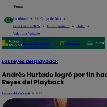
Temas
Lo último
Me Caigo de Risa
Perú
Lo último
Me Caigo de Risa
Perú Decide 2026
Fútbol peruano
Dólar
Valentina Valiente
Política
Lima
Mundo
Te ayudo
Tendencias
TV en vivo
MENÚ
Deportes
Espectáculos
Los reyes del playback
Andrés Hurtado logró por fin ha
Reyes del Playback
Los reyes del playback
a las 20:08