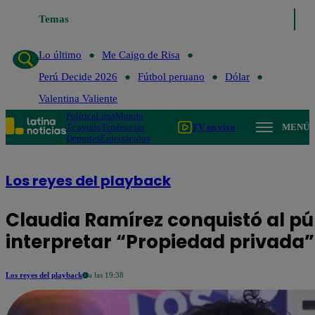
Lo último
Temas
Me Caigo de Risa
Perú Decide 2026
Fútbol peruano
Lo último
Me Caigo de Risa
Perú Decide 2026
Fútbol peruano
Dólar
Valentina Valiente
Política
Lima
Mundo
Te ayudo
Tendencias
TV en vivo
MENÚ
Deportes
Espectáculos
Los reyes del playback
Claudia Ramírez conquistó al pú
interpretar “Propiedad privada”
Los reyes del playback
a las 19:38