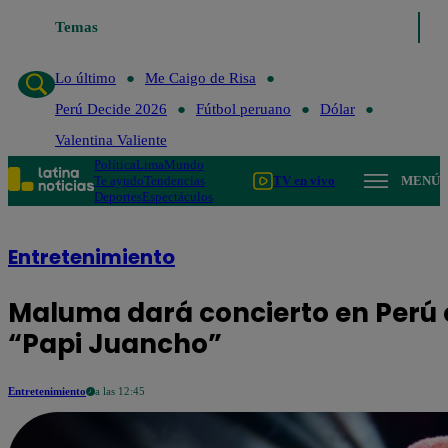
Temas
Lo último
Me Caigo de Risa
Perú Decide 
Lo último
Me Caigo de Risa
Perú Decide 2026
Fútbol peruano
Dólar
Valentina Valiente
Política
Lima
Mundo
Te ayudo
Tendencias
TV en vivo
MENÚ
Deportes
Espectáculos
Entretenimiento
Maluma dará concierto en Perú 
“Papi Juancho”
Entretenimiento
a las 12:45