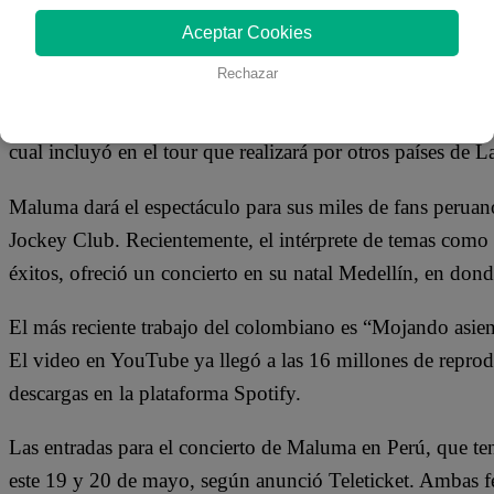
16 de mayo 2022
Aceptar Cookies
Rechazar
El reconocido cantante de reggaetón, Maluma
, regresará 
como parte de su gira “Papi Juancho”. El artista colombian
cual incluyó en el tour que realizará por otros países de L
Maluma dará el espectáculo para sus miles de fans peruan
Jockey Club. Recientemente, el intérprete de temas como 
éxitos, ofreció un concierto en su natal Medellín, en d
El más reciente trabajo del colombiano es “Mojando asien
El video en YouTube ya llegó a las 16 millones de repro
descargas en la plataforma Spotify.
Las entradas para el concierto de Maluma en Perú, que ten
este 19 y 20 de mayo, según anunció Teleticket. Ambas fec