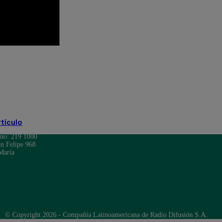
Eduardo Romay
Emilram Cossio
Lita Pezo
Luciana Arispe
manuel gold
z Patiño
rtículo
ono: 219 1000
n Felipe 968
María
© Copyright 2026 - Compañía Latinoamericana de Radio Difusión S.A.