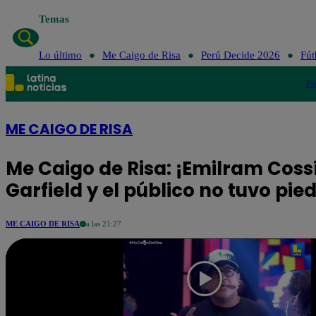
Temas
Lo último
Me Caigo de Risa
Perú Decide 2026
Fút
Po
ME CAIGO DE RISA
Me Caigo de Risa: ¡Emilram Coss
Garfield y el público no tuvo pie
ME CAIGO DE RISA
a las 21:27