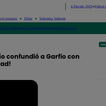
Lo último
Me Caigo de Risa
Perú Decide 2026
Fútbol 
bol peruano
Dólar
Valentina Valiente
lítica
Lima
Mundo
Te ayudo
Tendencias
Deportes
Espectáculos
Más
ío confundió a Garfio con
dad!