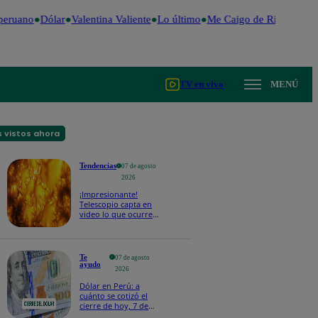
peruano
Dólar
Valentina Valiente
Lo último
Me Caigo de Risa
Perú D
TV en vivo
MENÚ
 vistos ahora
Tendencias
07 de agosto
2026
¡Impresionante!
Telescopio capta en
video lo que ocurre
en la superficie del Sol
Te
07 de agosto
ayudo
2026
Dólar en Perú: a
cuánto se cotizó el
cierre de hoy, 7 de
agosto de 2026