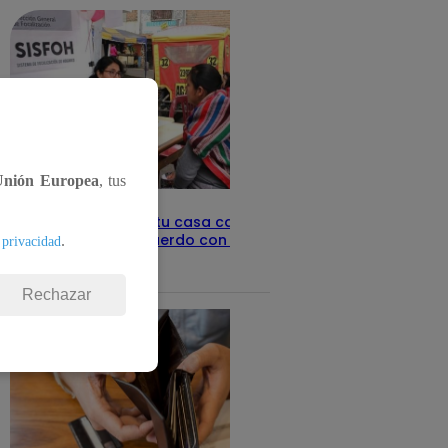
Unión Europea
, tus
Revisa con tu DNI si tu casa califica
como pobre, de acuerdo con el Sisfoh
.
 privacidad
Te ayudo
25 de mayo 2026
Rechazar