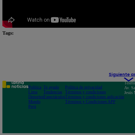
Tags:
Alicia Mercado
Angie Arizaga
César Ritter
José Peláez
Julio Díaz
Korina Rivadeneira
me caigo de risa
Renzo Schuller
Rodrigo Sánche
Siguiente a
Teléf
Política
Te ayudo
Política de privacidad
Av. Sa
Lima
Tendencias
Términos y condiciones
Jesús 
Deportes
Espectáculos
Términos y condiciones aplicación
Mundo
Términos y Condiciones APP
Perú