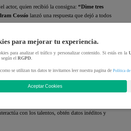
l actor, quien recibió la consigna:
“Dime tres
lram Cossío
lanzó una respuesta que dejó a todos
:
“¿Garfield?”
, mientras
Rodrigo Sánchez Patiño
ies para mejorar tu experiencia.
nglés”. Sin embargo, el error ya estaba consumado:
ookies para analizar el tráfico y personalizar contenido. Si estás en la
 famoso gato naranja
.
n según el
RGPD
.
perdió el reto
mientras el público comenzó a
como se utilizan tus datos te invitamos leer nuestra pagina de
Política de
Aceptar Cookies
oficial!
nteractúa con los talentos, obtén datos inéditos y