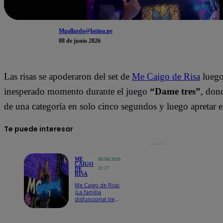
Mgallardo@latina.pe
08 de junio 2026
Las risas se apoderaron del set de
Me Caigo de Risa
luego
inesperado momento durante el juego
“Dame tres”
, don
de una categoría en solo cinco segundos y luego apretar e
Te puede interesar
ME
08/06/2026
CAIGO
DE
21:27
RISA
Me Caigo de Risa:
¡La familia
disfuncional tiene
nuevo refuerzo!
Leslie Stewart
llegó como