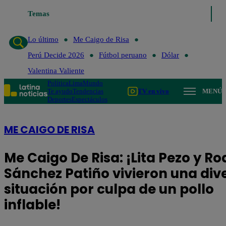
Lo último
Temas
Me Caigo de Risa
Perú Decide 2026
Fútbol peruano
Lo último
Me Caigo de Risa
Perú Decide 2026
Fútbol peruano
Dólar
Valentina Valiente
Política
Lima
Mundo
Te ayudo
Tendencias
TV en vivo
MENÚ
Deportes
Espectáculos
ME CAIGO DE RISA
Me Caigo De Risa: ¡Lita Pezo y Ro
Sánchez Patiño vivieron una div
situación por culpa de un pollo
inflable!