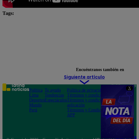
Tags:
Alicia Mercado
Angie Arizaga
César Ritter
Eduardo Romay
Emilram Cossio
José Peláez
Julio Díaz
Korina Rivadeneira
Lita Pezo
Luciana Arispe
manuel gold
me caigo de risa
Renzo Schuller
Rodrigo Sánchez Patiño
Encuéntranos también en
Siguiente artículo
Teléfono: 219
X
Política
Te ayudo
Política de privacidad
1000
Lima
Tendencias
Términos y condiciones
Av. San
Deportes
Espectáculos
Términos y condiciones
Felipe 968
Mundo
aplicación
Jesús María
Perú
Términos y Condiciones
APP