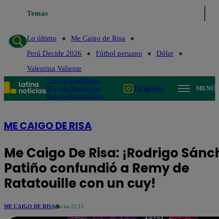
Temas
Lo último
Me Caigo de Risa
Perú D
Lo último
Me Caigo de Risa
Perú Decide 2026
Fútbol peruano
Dólar
Valentina Valiente
Política
Lima
Mundo
Te ayudo
Tendencias
TV en vivo
MENÚ
Deportes
Espectáculos
ME CAIGO DE RISA
Me Caigo De Risa: ¡Rodrigo Sánc
Patiño confundió a Remy de
Ratatouille con un cuy!
ME CAIGO DE RISA
a las 22:11