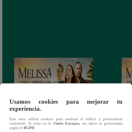
Usamos cookies para mejorar tu
experiencia.
Melissa, Jueves 12 de diciembre – ver
Melis
Este sitio utiliza cookies para analizar el tráfico y personalizar
capítulo 100 completo (online y español)
capít
contenido. Si estás en la
Unión Europea
, tus datos se gestionarán
según el
RGPD
.