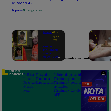
la fecha 4?
Deportes
07 de agosto 2026
Mundo
07 de
agosto
2026
Nueve
influencers
fueron
asesinados
Encuéntranos también en
por la
guerra
interna en
el Cártel de
Teléfono: 219
X
Sinaloa
Política
Te ayudo
Política de privacidad
1000
Lima
Tendencias
Términos y condiciones
Av. San
Deportes
Espectáculos
Términos y condiciones
Felipe 968
Mundo
aplicación
Jesús María
Perú
Términos y Condiciones
APP