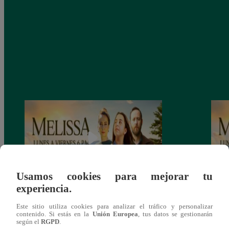
Usamos cookies para mejorar tu
experiencia.
Melissa, Jueves 12 de diciembre – ver
Melis
Este sitio utiliza cookies para analizar el tráfico y personalizar
capítulo 100 completo (online y español)
capít
contenido. Si estás en la
Unión Europea
, tus datos se gestionarán
según el
RGPD
.