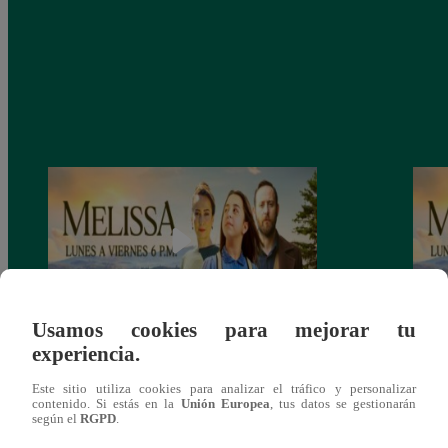
Usamos cookies para mejorar tu
experiencia.
Melissa, Jueves 12 de diciembre – ver
Melis
capítulo 100 completo (online y español)
capít
Este sitio utiliza cookies para analizar el tráfico y personalizar
contenido. Si estás en la
Unión Europea
, tus datos se gestionarán
según el
RGPD
.