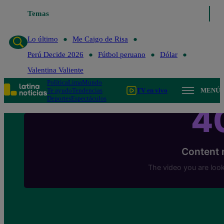
Temas
Lo último
Me Caigo de Risa
Perú Decide 2
Lo último
Me Caigo de Risa
Perú Decide 2026
Fútbol peruano
Dólar
Valentina Valiente
Política
Lima
Mundo
Te ayudo
Tendencias
TV en vivo
MENÚ
Deportes
Espectáculos