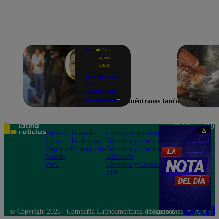
Perú
07 de
agosto
2026
Giro en caso
de
empresario
secuestrado
Encuéntranos también en
y asesinado:
Habría sido
un ajuste de
cuentas
Teléfono: 219
X
Política
Te ayudo
Política de privacidad
1000
Lima
Tendencias
Términos y condiciones
Av. San
Deportes
Espectáculos
Términos y condiciones
Felipe 968
Mundo
aplicación
Jesús María
Perú
Términos y Condiciones
APP
© Copyright 2026 - Compañía Latinoamericana de Radio Difusión S.A.
Síguenos