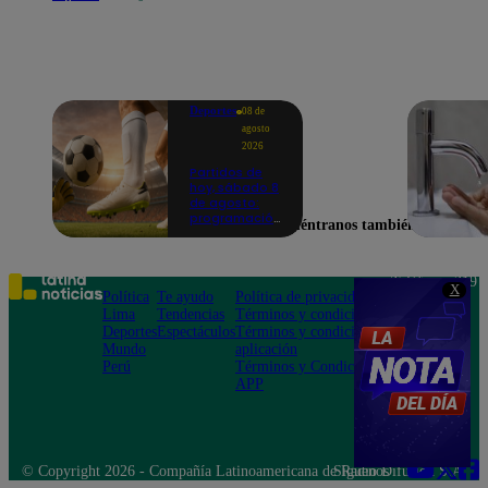
Deportes
08 de
agosto
2026
Partidos de
hoy, sábado 8
de agosto:
programación
Encuéntranos también en
para ver
fútbol EN
VIVO
Teléfono: 219
X
Política
Te ayudo
Política de privacidad
1000
Lima
Tendencias
Términos y condiciones
Av. San
Deportes
Espectáculos
Términos y condiciones
Felipe 968
Mundo
aplicación
Jesús María
Perú
Términos y Condiciones
APP
© Copyright 2026 - Compañía Latinoamericana de Radio Difusión S.A.
Síguenos