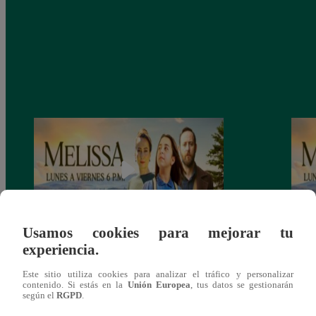
Usamos cookies para mejorar tu
experiencia.
Melissa, Viernes 13 de diciembre – ver
Melis
capítulo final completo (online y español)
capít
Este sitio utiliza cookies para analizar el tráfico y personalizar
contenido. Si estás en la
Unión Europea
, tus datos se gestionarán
según el
RGPD
.