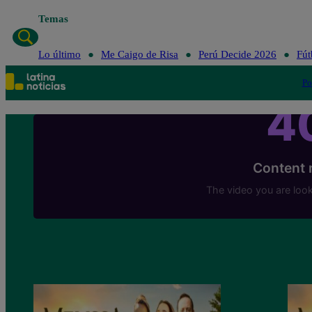
Temas
Lo último
Me Caigo de Risa
Perú Deci
Lo último
Me Caigo de Risa
Perú Decide 2026
Fút
Po