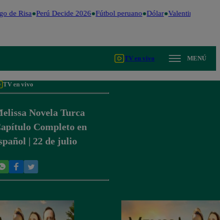
o de Risa
Perú Decide 2026
Fútbol peruano
Dólar
Valentina Valient
TV en vivo
MENÚ
TV en vivo
elissa Novela Turca
apítulo Completo en
spañol | 22 de julio