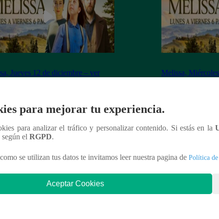
sa, Jueves 12 de diciembre – ver
Melissa, Miércoles
ulo 100 completo (online y español)
capítulo 99 comple
ies para mejorar tu experiencia.
ookies para analizar el tráfico y personalizar contenido. Si estás en la
nteresar
n según el
RGPD
.
como se utilizan tus datos te invitamos leer nuestra pagina de
Política de
Aceptar Cookies