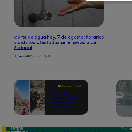
Corte de agua hoy, 7 de agosto: horarios
y distritos afectados sin el servicio de
Sedapal
Te ayudo
07 de agosto 2026
Perú
06 de agosto 2026
Sismo de
magnitud 5.0 en
Junín dejó 3
heridos, destruyó
hogares y
propició
desprendimientos
Teléf