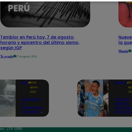
Temblor en Perú hoy, 7 de agosto:
Nueve
horario y epicentro del último sismo,
la gue
según IGP
Mundo
Te ayudo
07 de agosto 2026
Perú
Deportes
06 de
06 
agosto
ago
2026
20
Empresario
Partidos y
es
tabla de
secuestrado
posicione
en medio de
del Torne
ataque a
Clausura 
balazos en
VIVO: así 
Piura | VIDEO
los equip
en la fech
ono: 219 1000