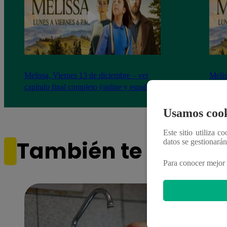
Melissa, Viernes 13 de diciembre – ver
Melis
capítulo final completo (online y español)
capít
Usamos cook
Este sitio utiliza c
También te puede i
datos se gestionará
Para conocer mejor 