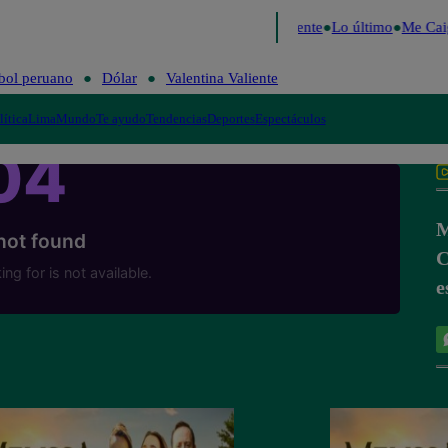
de 2026
Fútbol peruano
Dólar
Valentina Valiente
Lo último
Me Caig
bol peruano
Dólar
Valentina Valiente
lítica
Lima
Mundo
Te ayudo
Tendencias
Deportes
Espectáculos
M
C
e