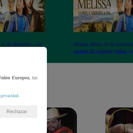
 11 de diciembre – ver
Melissa, Martes 10 de diciembr
to (online y español)
capítulo 98 completo (online y 
Unión Europea
, tus
.
 privacidad
Rechazar