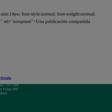
t-size:14px; font-style:normal; font-weight:normal;
nk" rel="noopener">Una publicación compartida
rtículo
ono: 219 1000
n Felipe 968
María