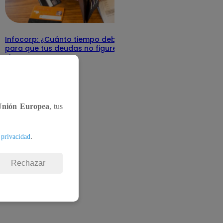
Infocorp: ¿Cuánto tiempo debe pasar
para que tus deudas no figuren en su
sistema?
Te ayudo
11 de junio 2025
Unión Europea
, tus
.
 privacidad
Rechazar