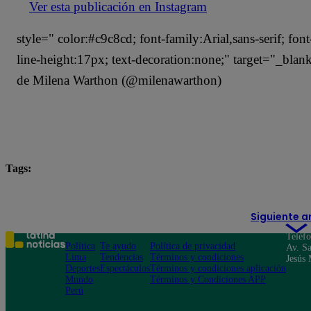
Ver esta publicación en Instagram
style=" color:#c9c8cd; font-family:Arial,sans-serif; fon
line-height:17px; text-decoration:none;" target="_bla
de Milena Warthon (@milenawarthon)
Tags:
destacada minuto
Milena Warthon
Siguiente a
Teléf
Política
Te ayudo
Política de privacidad
Av. Sa
Lima
Tendencias
Términos y condiciones
Jesús 
Deportes
Espectáculos
Términos y condiciones aplicación
Mundo
Términos y Condiciones APP
Perú