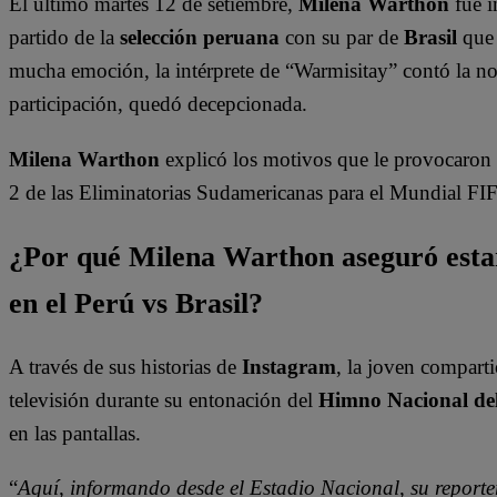
El último martes 12 de setiembre,
Milena Warthon
fue i
partido de la
selección peruana
con su par de
Brasil
que 
mucha emoción, la intérprete de “Warmisitay” contó la not
participación, quedó decepcionada.
Milena Warthon
explicó los motivos que le provocaron tr
2 de las Eliminatorias Sudamericanas para el Mundial FI
¿Por qué Milena Warthon aseguró estar 
en el Perú vs Brasil?
A través de sus historias de
Instagram
, la joven comparti
televisión durante su entonación del
Himno Nacional de
en las pantallas.
“
Aquí, informando desde el Estadio Nacional, su report