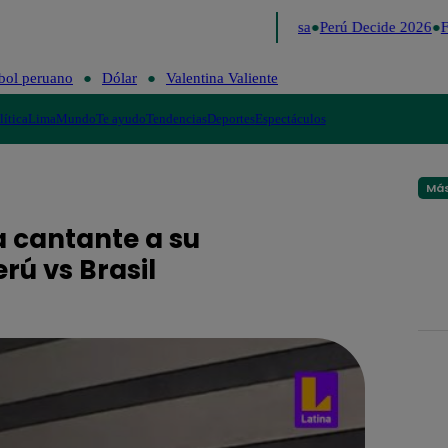
Lo último
Me Caigo de Risa
Perú Decide 2026
Fú
bol peruano
Dólar
Valentina Valiente
lítica
Lima
Mundo
Te ayudo
Tendencias
Deportes
Espectáculos
Más
a cantante a su
rú vs Brasil