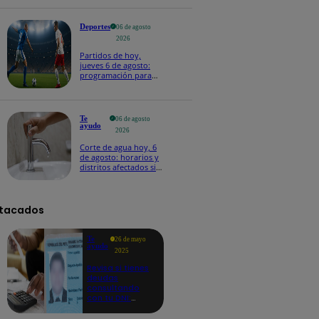
Deportes
06 de agosto
2026
Partidos de hoy,
jueves 6 de agosto:
programación para
ver fútbol EN VIVO
Te
06 de agosto
ayudo
2026
Corte de agua hoy, 6
de agosto: horarios y
distritos afectados sin
el servicio de Sedapal
tacados
Te
26 de mayo
ayudo
2025
Revisa si tienes
deudas
consultando
con tu DNI:
aquí los
detalles