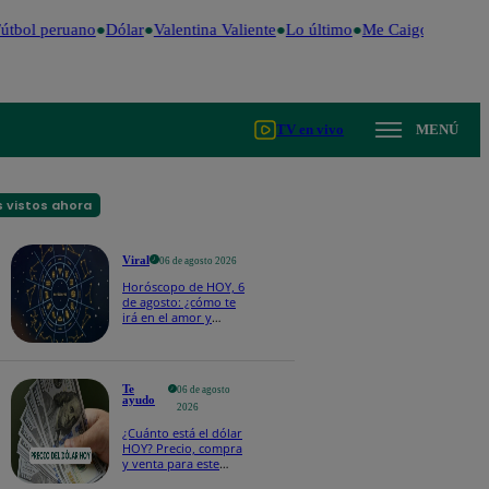
tbol peruano
Dólar
Valentina Valiente
Lo último
Me Caigo de Risa
TV en vivo
MENÚ
 vistos ahora
Viral
06 de agosto 2026
Horóscopo de HOY, 6
de agosto: ¿cómo te
irá en el amor y
trabajo, según la IA?
Te
06 de agosto
ayudo
2026
¿Cuánto está el dólar
HOY? Precio, compra
y venta para este
jueves 6 de agosto