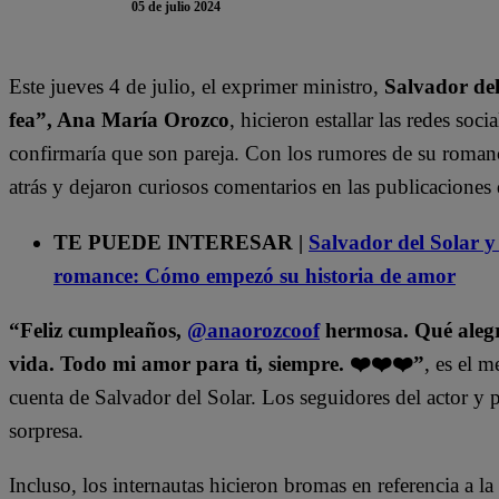
05 de julio 2024
Este jueves 4 de julio, el exprimer ministro,
Salvador del
fea”, Ana María Orozco
, hicieron estallar las redes soc
confirmaría que son pareja. Con los rumores de su romance
atrás y dejaron curiosos comentarios en las publicaciones 
TE PUEDE INTERESAR |
Salvador del Sola
romance: Cómo empezó su historia de amor
“Feliz cumpleaños,
@anaorozcoof
hermosa. Qué alegrí
vida. Todo mi amor para ti, siempre. ❤️❤️❤️”
, es el 
cuenta de Salvador del Solar. Los seguidores del actor y
sorpresa.
Incluso, los internautas hicieron bromas en referencia a 