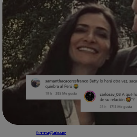
jherrera@latina.pe