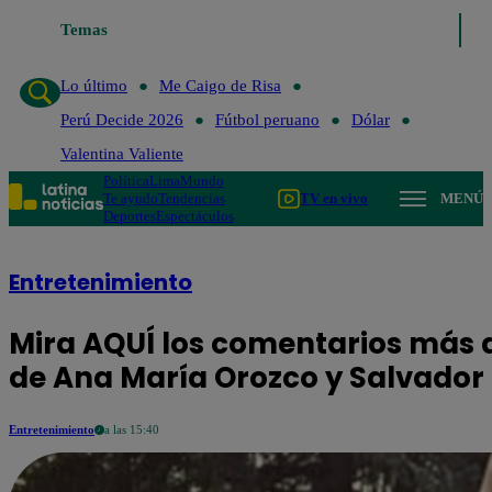
Temas
Lo último
Me Caig
Lo último
Me Caigo de Risa
Perú Decide 2026
Fútbol peruano
Dólar
Valentina Valiente
Política
Lima
Mundo
Te ayudo
Tendencias
TV en vivo
MENÚ
Deportes
Espectáculos
Entretenimiento
Mira AQUÍ los comentarios más di
de Ana María Orozco y Salvador 
Entretenimiento
a las 15:40