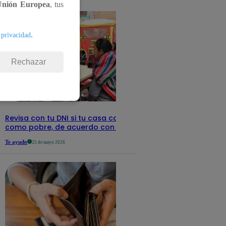
detalles
Unión Europea
, tus
.
 privacidad
Rechazar
Revisa con tu DNI si tu casa califica
como pobre, de acuerdo con el Sisfoh
Te ayudo
25 de mayo 2026