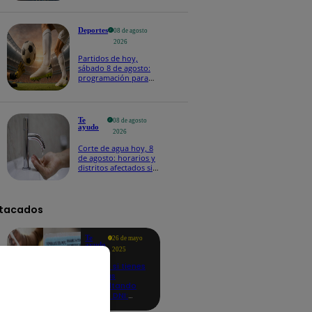
Deportes
08 de agosto
2026
Partidos de hoy,
sábado 8 de agosto:
programación para
ver fútbol EN VIVO
Te
08 de agosto
ayudo
2026
Corte de agua hoy, 8
de agosto: horarios y
distritos afectados sin
el servicio de Sedapal
tacados
Te
26 de mayo
ayudo
2025
Revisa si tienes
deudas
consultando
con tu DNI:
aquí los