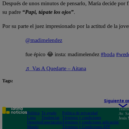
Después de unos minutos de pensarlo, María decide por fin 
su padre
“Papi, tápate los ojos”
.
Por su parte el juez impresionado por la actitud de la jov
@madimelendez
fue épico 😂 insta: madimelendez
#boda
#wed
♬ Vas A Quedarte – Aitana
Tags:
boda
unión civil
Siguiente a
Teléf
Política
Te ayudo
Política de privacidad
Av. Sa
Lima
Tendencias
Términos y condiciones
Jesús 
Deportes
Espectáculos
Términos y condiciones aplicación
Mundo
Términos y Condiciones APP