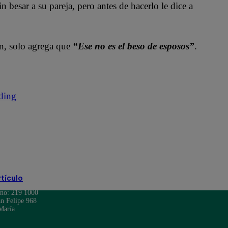
besar a su pareja, pero antes de hacerlo le dice a
en, solo agrega que
“Ese no es el beso de esposos”
.
ding
rtículo
ono: 219 1000
n Felipe 968
María