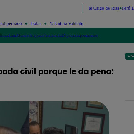
Lo último
Me Caigo de Risa
Perú D
bol peruano
Dólar
Valentina Valiente
lítica
Lima
Mundo
Te ayudo
Tendencias
Deportes
Espectáculos
Más
boda civil porque le da pena: