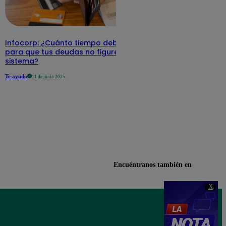
Infocorp: ¿Cuánto tiempo debe pasar
para que tus deudas no figuren en su
sistema?
Te ayudo
11 de junio 2025
Encuéntranos también en
X