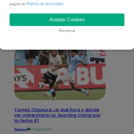
También te puede
Política de privacidad
pagina de
.
Aceptar Cookies
interesar
Rechazar
Torneo Clausura: ¿A qué hora y dónde
ver Universitario vs. Sporting Cristal por
la fecha 4?
Deportes
07 de agosto 2026