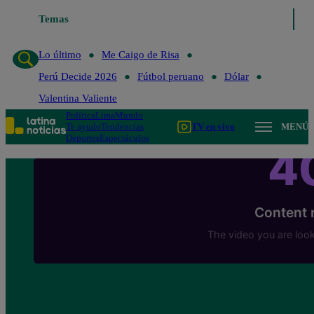
Lo último
Temas
Me Caigo de Risa
Perú Decide 2026
Fútbol peruano
Lo último
Me Caigo de Risa
Perú Decide 2026
Fútbol peruano
Dólar
Valentina Valiente
Política
Lima
Mundo
Te ayudo
Tendencias
TV en vivo
MENÚ
Deportes
Espectáculos