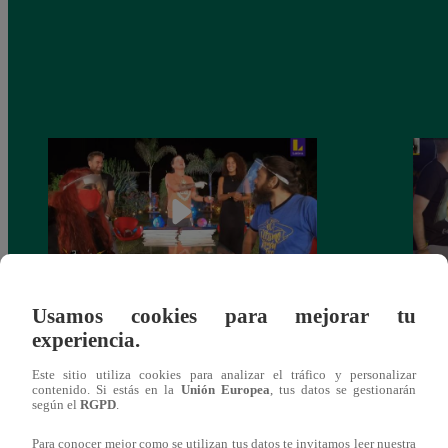
Usamos cookies para mejorar tu
Monique Pardo y Adriana Zubiate jugaron
Adria
experiencia.
a la ‘Carta dulce’ en Noche de Patas
al ‘T
Este sitio utiliza cookies para analizar el tráfico y personalizar
contenido. Si estás en la
Unión Europea
, tus datos se gestionarán
según el
RGPD
.
Para conocer mejor como se utilizan tus datos te invitamos leer nuestra