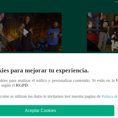
na Zubiate y Monique Pardo jugaron
Noche de Patas – 
írate un paso’ en Noche de Patas
septiembre del 20
ies para mejorar tu experiencia.
ookies para analizar el tráfico y personalizar contenido. Si estás en la
n según el
RGPD
.
nteresar
como se utilizan tus datos te invitamos leer nuestra pagina de
Política de
Aceptar Cookies