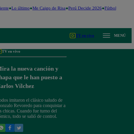
ente
Lo último
Me Caigo de Risa
Perú Decide 2026
Fútbol peruano
TV en vivo
MENÚ
TV en vivo
ira la nueva canción y
hapa que le han puesto a
arlos Vílchez
odos imitaron el clásico saludo de
onzalo Revoredo para conquistar a
as chicas. Cuando fue turno del
ómico, todo se salió de control.