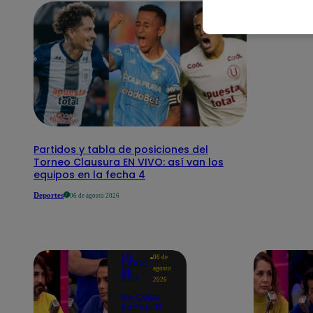
Partidos y tabla de posiciones del
Torneo Clausura EN VIVO: así van los
equipos en la fecha 4
Deportes
06 de agosto 2026
ME
06 de
CAIGO
agosto
DE
RISA
2026
Me Caigo
De Risa: El