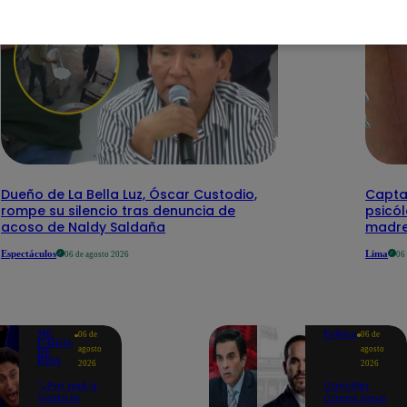
Dueño de La Bella Luz, Óscar Custodio,
Capta
rompe su silencio tras denuncia de
psicó
acoso de Naldy Saldaña
madre
Espectáculos
Lima
06 de agosto 2026
06
ME
Política
06 de
06 de
CAIGO
agosto
agosto
DE
RISA
2026
2026
"¿Por qué a
Canciller
Yiddá le
Carlos Espá