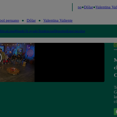
aigo de Risa
Perú Decide 2026
Fútbol peruano
Dólar
Valentina Vali
bol peruano
Dólar
Valentina Valiente
lítica
Lima
Mundo
Te ayudo
Tendencias
Deportes
Espectáculos
M
c
C
T
G
l
c