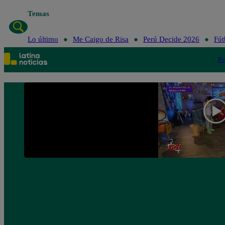
Temas
Lo último
Me C
Lo último
Me Caigo de Risa
Perú Decide 2026
Fút
Po