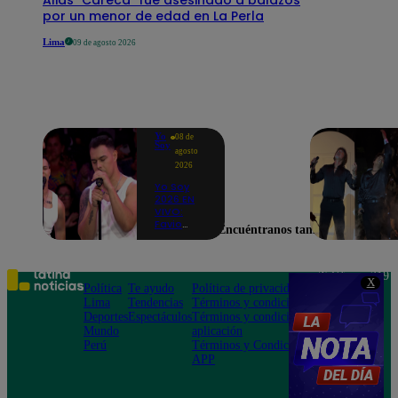
por un menor de edad en La Perla
Lima
09 de agosto 2026
Yo
08 de
Soy
agosto
2026
Yo Soy
2026 EN
VIVO:
Favio
Encuéntranos también en
Enríquez
sorprende
como
Ricky
Teléfono: 219
X
Martin y
Política
Te ayudo
Política de privacidad
1000
pone a
Lima
Tendencias
Términos y condiciones
Av. San
bailar a
Deportes
Espectáculos
Términos y condiciones
Felipe 968
todos en
Mundo
aplicación
Jesús María
pleno
Perú
Términos y Condiciones
CASTING
APP
EN VIVO