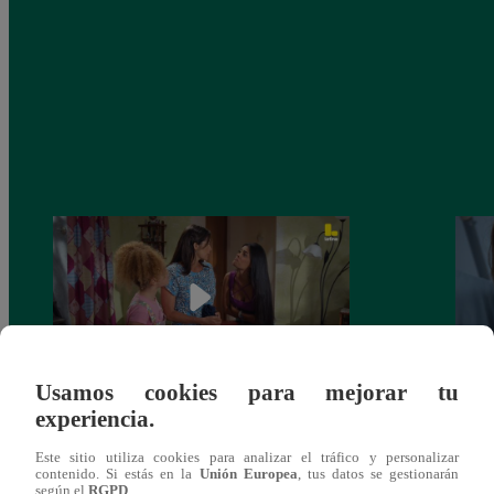
Usamos cookies para mejorar tu
experiencia.
Valentina Valiente capítulo 44: Kathy y
Valen
Jenny atan cabos sobre la relación entre
enfre
Este sitio utiliza cookies para analizar el tráfico y personalizar
Elsa y Wilfredo!
abraz
contenido. Si estás en la
Unión Europea
, tus datos se gestionarán
según el
RGPD
.