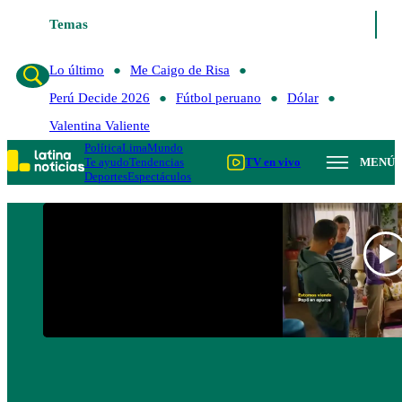
Temas
Lo último
Me Caigo de R
Lo último
Me Caigo de Risa
Perú Decide 2026
Fútbol peruano
Dólar
Valentina Valiente
Política
Lima
Mundo
Te ayudo
Tendencias
TV en vivo
MENÚ
Deportes
Espectáculos