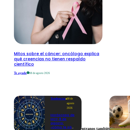
Mitos sobre el cáncer: oncólogo explica
qué creencias no tienen respaldo
científico
Te ayudo
08 de agosto 2026
Tendencias
08 de
agosto
2026
Horóscopo de
HOY, 8 de
agosto:
¿cómo te irá
Encuéntranos también en