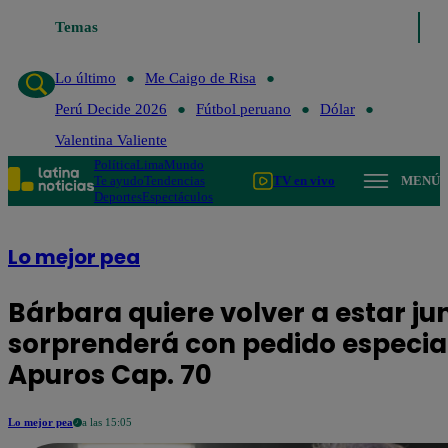
Lo último
Temas
Me Caigo de Risa
Perú Decide 2026
Fútbol peruano
Lo último
Me Caigo de Risa
Perú Decide 2026
Fútbol peruano
Dólar
Valentina Valiente
Política
Lima
Mundo
Te ayudo
Tendencias
TV en vivo
MENÚ
Deportes
Espectáculos
Lo mejor pea
Bárbara quiere volver a estar ju
sorprenderá con pedido especial
Apuros Cap. 70
Lo mejor pea
a las 15:05