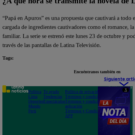
¿A qué hora se transmite la novela de 
“Papá en Apuros” es una propuesta que cautivará a todo e
cargada de ingredientes cautivadores como el romance, la l
familiar. La serie se estrenó este lunes 23 de octubre y pod
través de las pantallas de Latina Televisión.
Tags:
destacada minuto
Papá en Apuros
Encuéntranos también en
Siguiente artí
Teléfono: 219
X
Política
Te ayudo
Política de privacidad
1000
Lima
Tendencias
Términos y condiciones
Av. San
Deportes
Espectáculos
Términos y condiciones
Felipe 968
Mundo
aplicación
Jesús María
Perú
Términos y Condiciones
APP