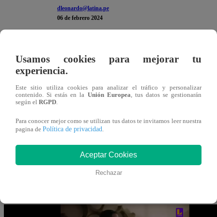
dleonardo@latina.pe
06 de febrero 2024
En el capítulo 70 de “
Papá en Apuros
”, Bárbara se mues
Usamos cookies para mejorar tu
conversó con su padre en el nuevo departamento que le alq
experiencia.
propuso a su padre vivir con ella, pero su madre lo impid
Este sitio utiliza cookies para analizar el tráfico y personalizar
contenido. Si estás en la
Unión Europea
, tus datos se gestionarán
según el
RGPD
.
“Papá quiero decirte que cuando vivíamos juntos, yo
que me perdones”
, le pidió perdón. Al escucharla, su p
Para conocer mejor como se utilizan tus datos te invitamos leer nuestra
Política de privacidad
pagina de
.
te perdono todo”
.
Aceptar Cookies
“¿Y por qué no se queda con nosotras?”
, propuso en s
“No, cómo se te ocurre. Martín paga este departamen
Rechazar
bien, si no no te va a firmar los papeles del divorcio”
.