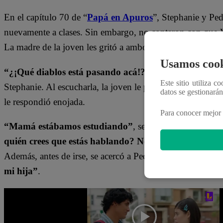
En el capítulo 70 de “
Papá en Apuros
”, Stephanie y Pedr
nuevamente a clases. Sin embargo, no contaron con que V
La madre de la joven les gritó a ambos por lo ocurrido.
Usamos cook
“¿¡Qué diablos está pasando acá!? Nos vamos a la c
Este sitio utiliza c
Stephanie. Al escucharla, la joven le pidió que no grite en
datos se gestionará
le respondió enojada.
Para conocer mejor 
“Mamá estábamos estudiando”
, se excusó la hermana 
quién crees que estás hablando? No quiero escuchar 
Además, antes de irse, se acercó a Pedro y lo amenazó:
“N
mi hija”
.