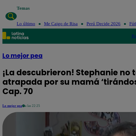
Temas
Lo último
Lo último
Me Caigo de Risa
Perú Decide 2026
Fút
Po
Lo mejor pea
¡La descubrieron! Stephanie no 
atrapada por su mamá ‘tirándose
Cap. 70
Lo mejor pea
a las 22:25