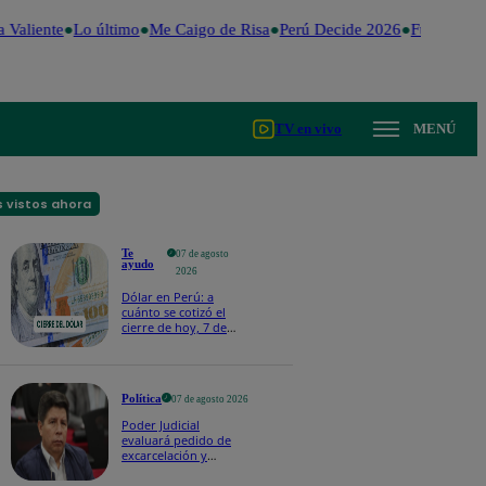
 Valiente
Lo último
Me Caigo de Risa
Perú Decide 2026
Fútbol peru
TV en vivo
MENÚ
 vistos ahora
Te
07 de agosto
ayudo
2026
Dólar en Perú: a
cuánto se cotizó el
cierre de hoy, 7 de
agosto de 2026
Política
07 de agosto 2026
Poder Judicial
evaluará pedido de
excarcelación y
nulidad de condena
de Pedro Castillo