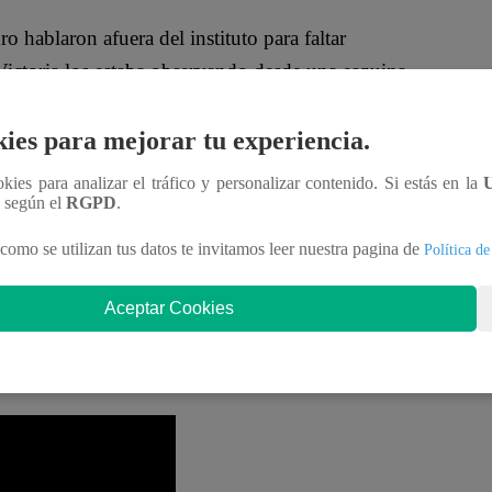
o hablaron afuera del instituto para faltar
ictoria los estaba observando desde una esquina.
ies para mejorar tu experiencia.
asa inmediatamente”
, señaló enfurecida la madre de
ookies para analizar el tráfico y personalizar contenido. Si estás en la
 la vía pública.
“Grito lo que se me da la gana”
,
n según el
RGPD
.
como se utilizan tus datos te invitamos leer nuestra pagina de
Política de
de Jhonatan, pero su madre no le creyó.
“¿Con
Aceptar Cookies
ninguna de tus mentiras. Nos vamos”
, afirmó.
o quiero volverte a ver en mi casa. Te olvidas de