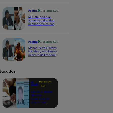
Política
07 de agosto 2026
MEF anuncia que
aumento del sueldo
mínimo será en dos
etapas: "El primero,
posiblemente, de S/
100 y el otro de S/ 70"
Política
07 de agosto 2026
Menos Fiestas Patrias,
Navidad y Año Nuevo:
ministro de Economía
anuncia que se
moverán los feriados
a los viernes
tacados
Te
26 de mayo
ayudo
2025
Revisa si tienes
deudas
consultando
con tu DNI:
aquí los
detalles