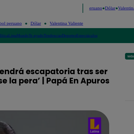
Me Caigo de Risa
Perú Decide 2026
Fútbol peruano
Dólar
Valentina
bol peruano
Dólar
Valentina Valiente
lítica
Lima
Mundo
Te ayudo
Tendencias
Deportes
Espectáculos
Más
tendrá escapatoria tras ser
 la pera’ | Papá En Apuros