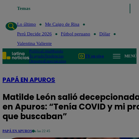
 último
Me Caigo de Risa
Temas
Perú Decide 2026
Fútbol peruano
Dólar
Lo último
Me Caigo de Risa
Perú Decide 2026
Fútbol peruano
Dólar
Valentina Valiente
Política
Lima
Mundo
Te ayudo
Tendencias
TV en vivo
MENÚ
Deportes
Espectáculos
PAPÁ EN APUROS
Matilde León salió decepcionada
en Apuros: “Tenía COVID y mi pr
que buscaban”
PAPÁ EN APUROS
a las 22:45