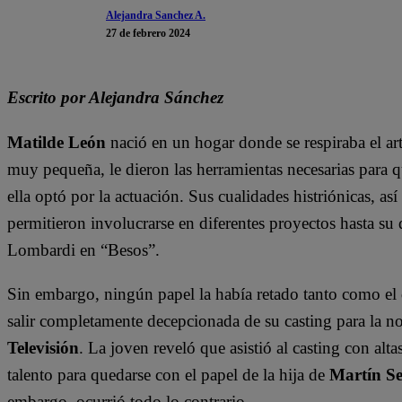
Alejandra Sanchez A.
27 de febrero 2024
Escrito por Alejandra Sánchez
Matilde León
nació en un hogar donde se respiraba el art
muy pequeña, le dieron las herramientas necesarias para q
ella optó por la actuación. Sus cualidades histriónicas, a
permitieron involucrarse en diferentes proyectos hasta su
Lombardi en “Besos”.
Sin embargo, ningún papel la había retado tanto como el
salir completamente decepcionada de su casting para la no
Televisión
. La joven reveló que asistió al casting con alt
talento para quedarse con el papel de la hija de
Martín S
embargo, ocurrió todo lo contrario.