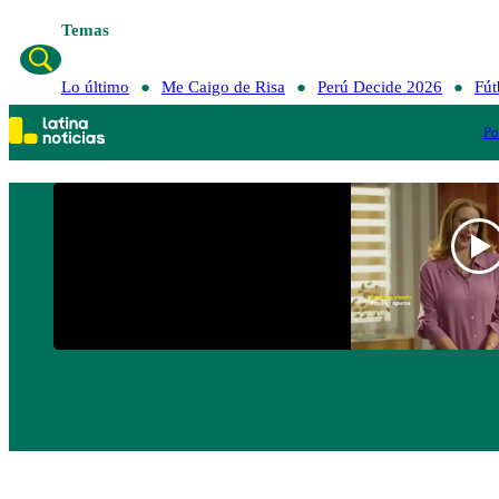
Temas
Lo último
Me Caigo de Risa
Perú Decide 2026
Fút
Po