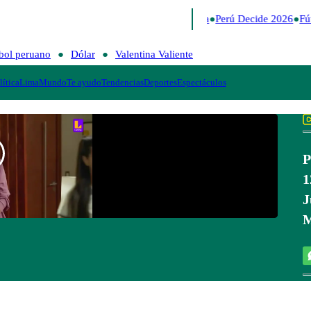
Lo último
Me Caigo de Risa
Perú Decide 2026
Fút
bol peruano
Dólar
Valentina Valiente
lítica
Lima
Mundo
Te ayudo
Tendencias
Deportes
Espectáculos
P
1
J
M