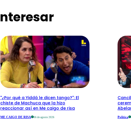
nteresar
"¿Por qué a Yiddá le dicen tango?": El
Cancil
chiste de Machuca que la hizo
cerem
reaccionar así en Me caigo de risa
Abelar
ME CAIGO DE RISA
Política
06 de agosto 2026