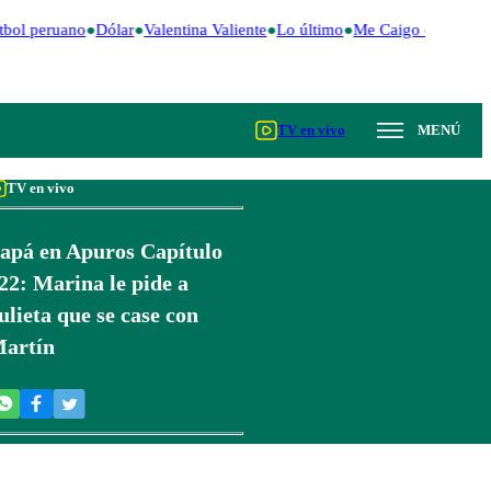
bol peruano
Dólar
Valentina Valiente
Lo último
Me Caigo de Risa
P
TV en vivo
MENÚ
TV en vivo
apá en Apuros Capítulo
22: Marina le pide a
ulieta que se case con
artín