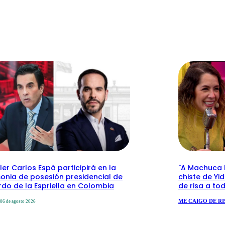
ler Carlos Espá participirá en la
"A Machuca le
onia de posesión presidencial de
chiste de Yi
do de la Espriella en Colombia
de risa a to
ME CAIGO DE RI
06 de agosto 2026