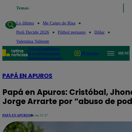
Temas
Lo último
Me Caigo de Risa
Perú 
Lo último
Me Caigo de Risa
Perú Decide 2026
Fútbol peruano
Dólar
Valentina Valiente
Política
Lima
Mundo
Te ayudo
Tendencias
TV en vivo
MENÚ
Deportes
Espectáculos
PAPÁ EN APUROS
Papá en Apuros: Cristóbal, Jhon
Jorge Arrarte por “abuso de po
PAPÁ EN APUROS
a las 21:37