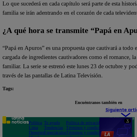
Lo que sucederá en cada capítulo será parte de esta histori
familia se irán adentrando en el corazón de cada televiden
¿A qué hora se transmite “Papá en Ap
“Papá en Apuros” es una propuesta que cautivará a todo e
cargada de ingredientes cautivadores como el romance, la l
familiar. La serie se estrenó este lunes 23 de octubre y pod
través de las pantallas de Latina Televisión.
Tags:
destacada minuto
Papá en Apuros
Encuéntranos también en
Siguiente artí
Teléfono: 219
X
Política
Te ayudo
Política de privacidad
1000
Lima
Tendencias
Términos y condiciones
Av. San
Deportes
Espectáculos
Términos y condiciones
Felipe 968