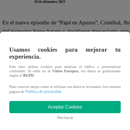
18 de diciembre 2023
En el nuevo episodio de “Papá en Apuros”, Cristóbal, Jh
del instructor Jorge Arrarte y decidieron denunciarlo ant
se acercaron hasta la oficina del Capitán de fragata para ex
Usamos cookies para mejorar tu
Pese a que estaba apurado por salir, Martín decidió escu
experiencia.
comandante”, habló Jhonatan. “Así es, queremos denunciar
Este sitio utiliza cookies para analizar el tráfico y personalizar
contenido. Si estás en la
Unión Europea
, tus datos se gestionarán
según el
RGPD
.
Así que, al ser el más afectado, Jhonatan decidió hablar fu
comandante”. “El teniente nos levantó a las 4:30 de la m
Para conocer mejor como se utilizan tus datos te invitamos leer nuestra
Política de privacidad
pagina de
.
denominada ‘operación rastrillo’”, lo apoyó Elvis.
Aceptar Cookies
Al escuchar la declaración de sus cadetes, Martín Seminari
conmigo, cadetes. Yo me comprometo a solucionar el tem
Rechazar