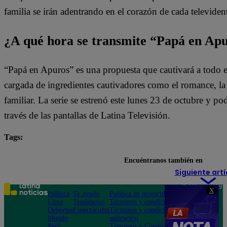
familia se irán adentrando en el corazón de cada televiden
¿A qué hora se transmite “Papá en Ap
“Papá en Apuros” es una propuesta que cautivará a todo e
cargada de ingredientes cautivadores como el romance, la l
familiar. La serie se estrenó este lunes 23 de octubre y pod
través de las pantallas de Latina Televisión.
Tags:
destacada minuto
Papá en Apuros
Encuéntranos también en
Siguiente artí
Teléfono: 219
X
Política
Te ayudo
Política de privacidad
1000
Lima
Tendencias
Términos y condiciones
Av. San
Deportes
Espectáculos
Términos y condiciones
Felipe 968
Mundo
aplicación
Jesús María
Perú
Términos y Condiciones