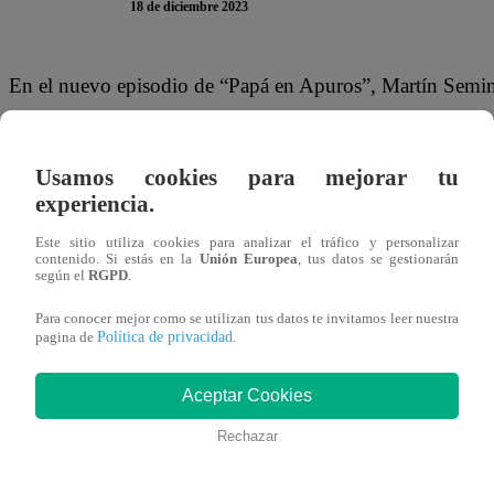
18 de diciembre 2023
En el nuevo episodio de “Papá en Apuros”, Martín Semina
trabajando Ramón para pedirle que regrese a la casa. Pero, a
había mentido: no era supervisor, era recogedor de basur
Usamos cookies para mejorar tu
experiencia.
Al saber que le había mentido, el Capitán de fragata de L
mentirme, Ramón?”, le replicó. Pero Ramón no iba a dar s
Este sitio utiliza cookies para analizar el tráfico y personalizar
contenido. Si estás en la
Unión Europea
, tus datos se gestionarán
acá?”.
según el
RGPD
.
Para conocer mejor como se utilizan tus datos te invitamos leer nuestra
Aunque, el comandante parecía no poder perdonar: “Vine 
Política de privacidad
pagina de
.
Hablar contigo a ver si había alguna manera de cambiar d
trabajo te gusta tanto. Pero ahora entiendo que prefieres 
Aceptar Cookies
la casa”.
Rechazar
Puedes ver la escena completa de “Papá en Apuros” dá