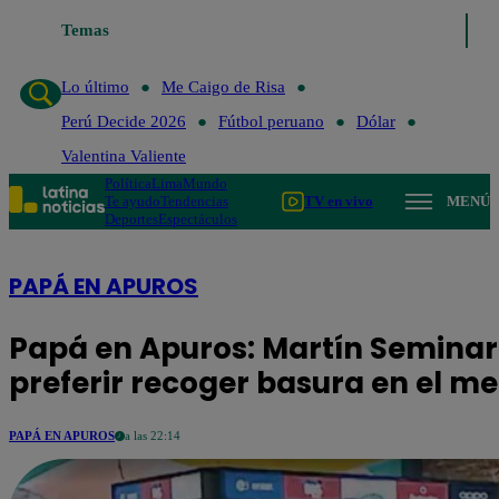
Temas
Lo último
Me Caigo de
Lo último
Me Caigo de Risa
Perú Decide 2026
Fútbol peruano
Dólar
Valentina Valiente
Política
Lima
Mundo
Te ayudo
Tendencias
TV en vivo
MENÚ
Deportes
Espectáculos
PAPÁ EN APUROS
Papá en Apuros: Martín Seminar
preferir recoger basura en el me
PAPÁ EN APUROS
a las 22:14