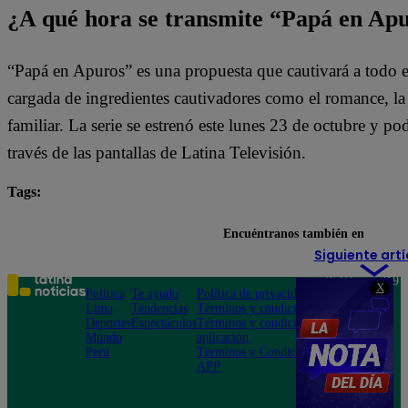
¿A qué hora se transmite “Papá en Ap
“Papá en Apuros” es una propuesta que cautivará a todo e
cargada de ingredientes cautivadores como el romance, la l
familiar. La serie se estrenó este lunes 23 de octubre y pod
través de las pantallas de Latina Televisión.
Tags:
destacada minuto
Papá en Apuros
Encuéntranos también en
Siguiente artí
Teléfono: 219
X
Política
Te ayudo
Política de privacidad
1000
Lima
Tendencias
Términos y condiciones
Av. San
Deportes
Espectáculos
Términos y condiciones
Felipe 968
Mundo
aplicación
Jesús María
Perú
Términos y Condiciones
APP