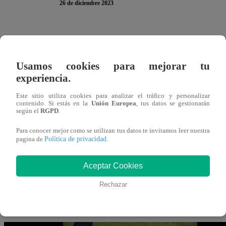
26 de diciembre 2023
En el nuevo capítulo de “Papá en Apuros”, los niños Semi
Martín por su cumpleaños. Los cinco fueron a la playa y 
Usamos cookies para mejorar tu
enterrada su mamá Antonia antes de regresar a casa.
experiencia.
Al llegar a la tumba de su madre, Marina y Luna no pudie
Este sitio utiliza cookies para analizar el tráfico y personalizar
contenido. Si estás en la
Unión Europea
, tus datos se gestionarán
tenerla presente en un día tan importante para su familia.
según el
RGPD
.
Para conocer mejor como se utilizan tus datos te invitamos leer nuestra
Luego de tener una conversación entre todos, los Semina
Política de privacidad
pagina de
.
casa. Pero, al despedirse de su difunta esposa, Martín le 
que no piense en ti, Antonia. Voy a cuidar a nuestros hijo
Aceptar Cookies
Rechazar
Puedes ver la escena completa de “Papá en Apuros” dá
inferior: