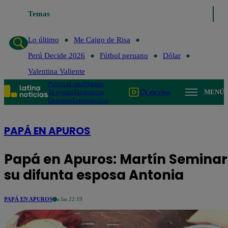
Temas
Lo último
Me Caigo de Risa
Perú De
Lo último
Me Caigo de Risa
Perú Decide 2026
Fútbol peruano
Dólar
Valentina Valiente
Política
Lima
Mundo
Te ayudo
Tendencias
TV en vivo
MENÚ
Deportes
Espectáculos
PAPÁ EN APUROS
Papá en Apuros: Martín Seminar
su difunta esposa Antonia
PAPÁ EN APUROS
a las 22:19