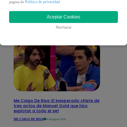
También te puede
Política de privacidad
pagina de
.
interesar
Aceptar Cookies
Rechazar
Me Caigo De Risa: El inesperado chiste de
tres actos de Manuel Gold que hizo
explotar a todo el set
ME CAIGO DE RISA
06 de agosto 2026