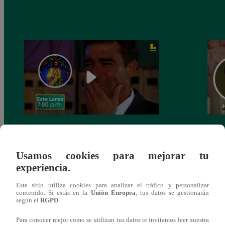
Valeria Conroy interpretará a “Cayetana”
El G
en la nueva telenovela de Latina “Eres Mi
Matil
Usamos cookies para mejorar tu
Bien”
Apur
experiencia.
refu
Este sitio utiliza cookies para analizar el tráfico y personalizar
contenido. Si estás en la
Unión Europea
, tus datos se gestionarán
según el
RGPD
.
Para conocer mejor como se utilizan tus datos te invitamos leer nuestra