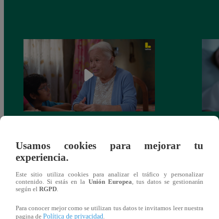
Valentina Valiente capítulo 43: ¡Dolores
Valen
toma una difícil decisión por el futuro de
despi
Usamos cookies para mejorar tu
sus nietos!
experiencia.
Este sitio utiliza cookies para analizar el tráfico y personalizar
contenido. Si estás en la
Unión Europea
, tus datos se gestionarán
según el
RGPD
.
También te puede
Para conocer mejor como se utilizan tus datos te invitamos leer nuestra
Política de privacidad
pagina de
.