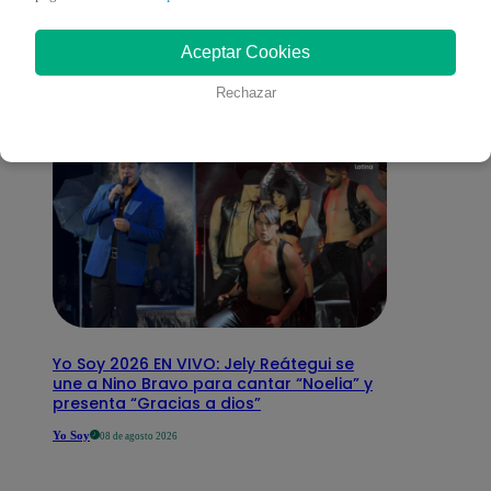
interesar
Aceptar Cookies
Rechazar
Yo Soy 2026 EN VIVO: Jely Reátegui se
une a Nino Bravo para cantar “Noelia” y
presenta “Gracias a dios”
Yo Soy
08 de agosto 2026