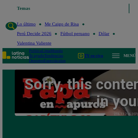
Temas
Lo último
Me Caigo de 
Lo último
Me Caigo de Risa
Perú Decide 2026
Fútbol peruano
Dólar
Valentina Valiente
Política
Lima
Mundo
Te ayudo
Tendencias
TV en vivo
MENÚ
Deportes
Espectáculos