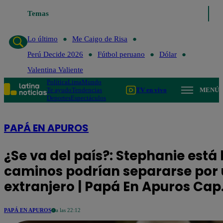
Temas
Lo último
Me Caigo de Ri
Lo último
Me Caigo de Risa
Perú Decide 2026
Fútbol peruano
Dólar
Valentina Valiente
Política
Lima
Mundo
Te ayudo
Tendencias
TV en vivo
MENÚ
Deportes
Espectáculos
PAPÁ EN APUROS
¿Se va del país?: Stephanie está 
caminos podrían separarse por 
extranjero | Papá En Apuros Cap
PAPÁ EN APUROS
a las 22:12