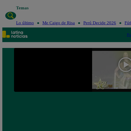
Temas
Lo último
Me C
Lo último
Me Caigo de Risa
Perú Decide 2026
Fút
Po