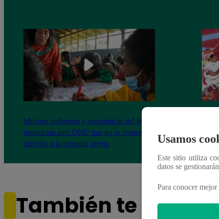
Mujeres indígenas y amazónicas del Perú
EBAC
denuncian ante ONU que no se respeta su
la Gr
Usamos cook
derecho a la consulta previa
Este sitio utiliza c
datos se gestionará
Para conocer mejor 
También te puede i