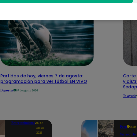
Partidos de hoy, viernes 7 de agosto:
Corte 
programación para ver fútbol EN VIVO
y dist
Sedap
Deportes
07 de agosto 2026
Te ayudo
Entretenimiento
07 de
Perú
06 de
agosto
2026
Sismo de