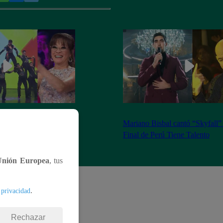
se apoderó del
Mariano Bisbal cantó “Skyfall”
Tiene Talento
Final de Perú Tiene Talento
Unión Europea
, tus
.
 privacidad
Rechazar