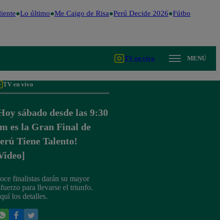
iente
Lo último
Me Caigo de Risa
Perú Decide 2026
Fútbol peruano
TV en vivo
MENÚ
TV en vivo
Hoy sábado desde las 9:30
m es la Gran Final de
erú Tiene Talento!
Video]
oce finalistas darán su mayor
fuerzo para llevarse el triunfo.
quí los detalles.