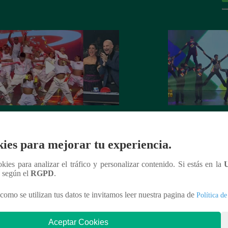
 Crew armó una tremenda fiesta en
Team Samegender 
an Final
escenario de Perú 
ies para mejorar tu experiencia.
ookies para analizar el tráfico y personalizar contenido. Si estás en la
n según el
RGPD
.
como se utilizan tus datos te invitamos leer nuestra pagina de
Política de
nteresar
Aceptar Cookies