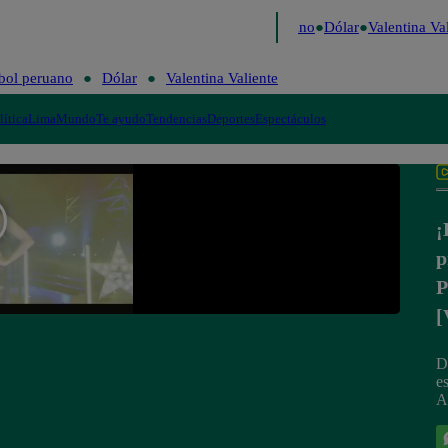
aigo de Risa
Perú Decide 2026
Fútbol peruano
Dólar
Valentina Val
bol peruano
Dólar
Valentina Valiente
lítica
Lima
Mundo
Te ayudo
Tendencias
Deportes
Espectáculos
¡
p
P
[
D
es
A