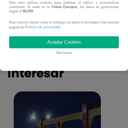
Este sitio utiliza cookies para analizar el tráfico y personalizar
Mujeres indígenas y amazónicas del Perú
EBAC
contenido. Si estás en la
Unión Europea
, tus datos se gestionarán
según el
RGPD
.
denuncian ante ONU que no se respeta su
la Gr
derecho a la consulta previa
Para conocer mejor como se utilizan tus datos te invitamos leer nuestra
Política de privacidad
pagina de
.
Aceptar Cookies
También te puede
Rechazar
interesar