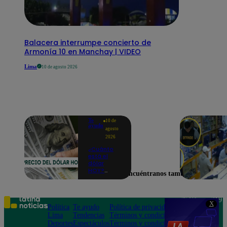
Balacera interrumpe concierto de
Armonía 10 en Manchay | VIDEO
Lima
10 de agosto 2026
Te
10 de
ayudo
agosto
2026
¿Cuánto
está el
dólar
HOY?
Encuéntranos también en
Precio,
compra y
venta para
este lunes
Teléfono: 219
X
10 de
Política
Te ayudo
Política de privacidad
1000
agosto
Lima
Tendencias
Términos y condiciones
Av. San
Deportes
Espectáculos
Términos y condiciones
Felipe 968