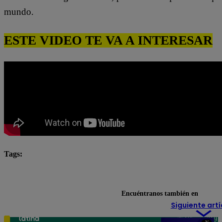
mundo.
ESTE VIDEO TE VA A INTERESAR
Tags:
Pituca Sin Lucas
pituca sin lucas completo
Pitu
Pituca Sin Lucas resumen
Encuéntranos también en
Siguiente artí
Teléfono: 219