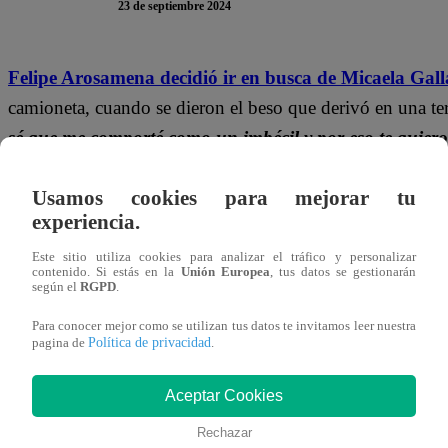
23 de septiembre 2024
Felipe Arosamena decidió ir en busca de Micaela Gal
camioneta, cuando se dieron el beso que derivó en una ter
sé que me comporté como un imbécil y por eso te quiero 
anoche estaba demasiado bajoneado y no sabía qué ha
Usamos cookies para mejorar tu
Micaela sabe que salió bastante afectada de lo que ocurrió
experiencia.
cómo se siente al respecto.
“No soy de hacerme la víctima
Este sitio utiliza cookies para analizar el tráfico y personalizar
contenido. Si estás en la
Unión Europea
, tus datos se gestionarán
también. Te he dicho cosas que no he le dicho a ningún
según el
RGPD
.
te quiero como amiga”,
manifestó.
Para conocer mejor como se utilizan tus datos te invitamos leer nuestra
Política de privacidad
pagina de
.
Aceptar Cookies
Rechazar