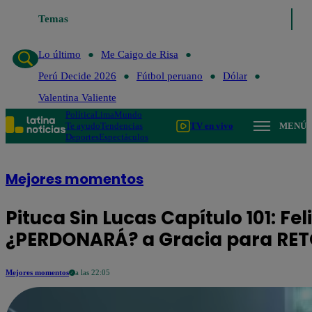
Temas
Lo último
Me Caigo de Risa
Perú Decide 202
Lo último
Me Caigo de Risa
Perú Decide 2026
Fútbol peruano
Dólar
Valentina Valiente
Política
Lima
Mundo
Te ayudo
Tendencias
TV en vivo
MENÚ
Deportes
Espectáculos
Mejores momentos
Pituca Sin Lucas Capítulo 101: Fe
¿PERDONARÁ? a Gracia para RE
Mejores momentos
a las 22:05