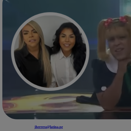
jherrera@latina.pe